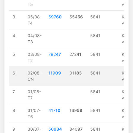
T5
về
3
05/08-
597
60
554
56
5841
Khôn
T4
về
4
04/08-
5841
Khôn
T3
về
5
03/08-
792
47
272
41
5841
Khôn
T2
về
6
02/08-
119
09
011
83
5841
Khôn
CN
về
7
01/08-
5841
Khôn
T7
về
8
31/07-
417
10
169
59
5841
Khôn
T6
về
9
30/07-
508
34
840
97
5841
Khôn