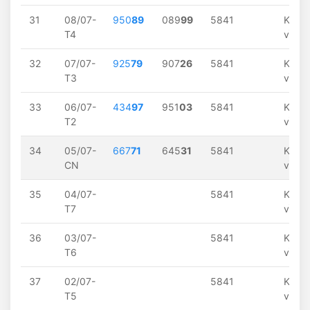
31
08/07-
950
89
089
99
5841
Khôn
T4
về
32
07/07-
925
79
907
26
5841
Khôn
T3
về
33
06/07-
434
97
951
03
5841
Khôn
T2
về
34
05/07-
667
71
645
31
5841
Khôn
CN
về
35
04/07-
5841
Khôn
T7
về
36
03/07-
5841
Khôn
T6
về
37
02/07-
5841
Khôn
T5
về