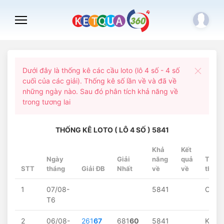
Dưới đây là thống kê các cầu loto (lô 4 số - 4 số
cuối của các giải). Thống kê số lần về và đã về
những ngày nào. Sau đó phân tích khả năng về
trong tương lai
THỐNG KÊ LOTO ( LÔ 4 SỐ ) 5841
Khả
Kết
Ngày
Giải
năng
quả
Trạng
STT
tháng
Giải ĐB
Nhất
về
về
thái
1
07/08-
5841
Chờ...
T6
2
06/08-
261
67
681
60
5841
Khôn