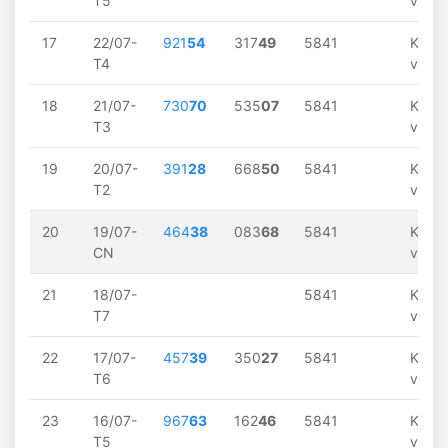
T5
về
17
22/07-
921
54
317
49
5841
Khôn
T4
về
18
21/07-
730
70
535
07
5841
Khôn
T3
về
19
20/07-
391
28
668
50
5841
Khôn
T2
về
20
19/07-
464
38
083
68
5841
Khôn
CN
về
21
18/07-
5841
Khôn
T7
về
22
17/07-
457
39
350
27
5841
Khôn
T6
về
23
16/07-
967
63
162
46
5841
Khôn
T5
về