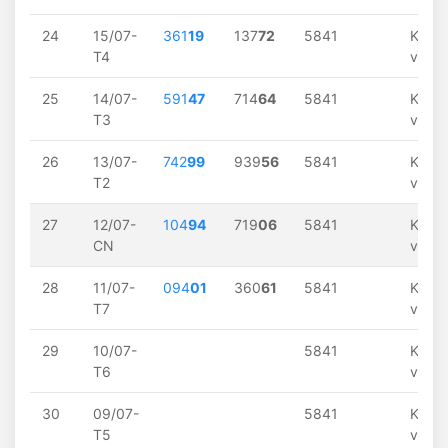
24
15/07-
361
19
137
72
5841
Khôn
T4
về
25
14/07-
591
47
714
64
5841
Khôn
T3
về
26
13/07-
742
99
939
56
5841
Khôn
T2
về
27
12/07-
104
94
719
06
5841
Khôn
CN
về
28
11/07-
094
01
360
61
5841
Khôn
T7
về
29
10/07-
5841
Khôn
T6
về
30
09/07-
5841
Khôn
T5
về