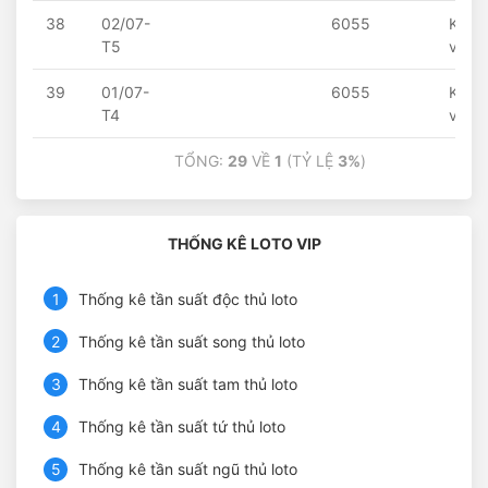
38
02/07-
6055
Khôn
T5
về
39
01/07-
6055
Khôn
T4
về
TỔNG:
29
VỀ
1
(TỶ LỆ
3%
)
THỐNG KÊ LOTO VIP
1
Thống kê tần suất độc thủ loto
2
Thống kê tần suất song thủ loto
3
Thống kê tần suất tam thủ loto
4
Thống kê tần suất tứ thủ loto
5
Thống kê tần suất ngũ thủ loto