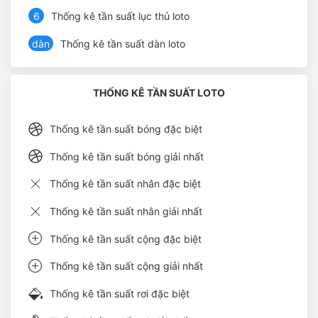
6
Thống kê tần suất lục thủ loto
dàn
Thống kê tần suất dàn loto
THỐNG KÊ TẦN SUẤT LOTO
Thống kê tần suất bóng đặc biệt
Thống kê tần suất bóng giải nhất
Thống kê tần suất nhân đặc biệt
Thống kê tần suất nhân giải nhất
Thống kê tần suất cộng đặc biệt
Thống kê tần suất cộng giải nhất
Thống kê tần suất rơi đặc biệt