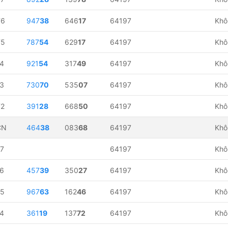
T6
947
38
646
17
64197
Khô
T5
787
54
629
17
64197
Khô
T4
921
54
317
49
64197
Khô
T3
730
70
535
07
64197
Khô
T2
391
28
668
50
64197
Khô
CN
464
38
083
68
64197
Khô
T7
64197
Khô
T6
457
39
350
27
64197
Khô
T5
967
63
162
46
64197
Khô
T4
361
19
137
72
64197
Khô