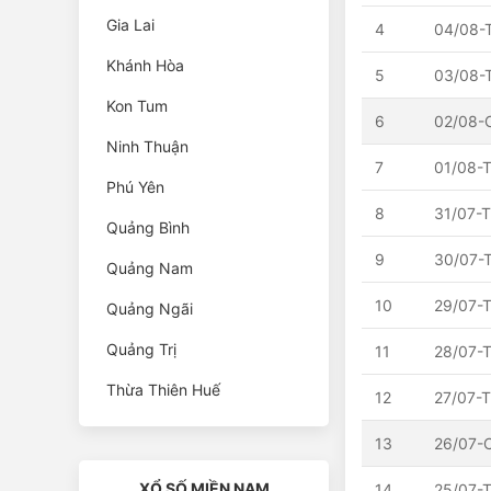
Gia Lai
4
04/08-
Khánh Hòa
5
03/08-
Kon Tum
6
02/08-
Ninh Thuận
7
01/08-
Phú Yên
8
31/07-
Quảng Bình
9
30/07-
Quảng Nam
10
29/07-
Quảng Ngãi
Quảng Trị
11
28/07-
Thừa Thiên Huế
12
27/07-
13
26/07-
XỔ SỐ MIỀN NAM
14
25/07-