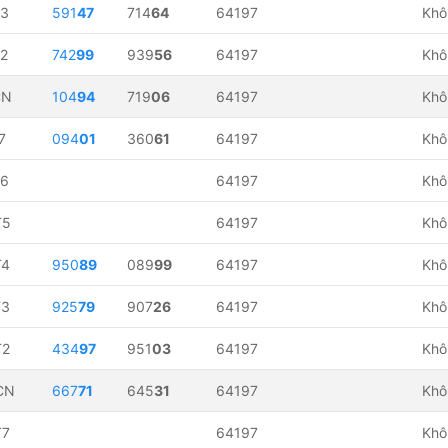
T3
591
47
714
64
64197
Khô
T2
742
99
939
56
64197
Khô
CN
104
94
719
06
64197
Khô
7
094
01
360
61
64197
Khô
T6
64197
Khô
T5
64197
Khô
T4
950
89
089
99
64197
Khô
T3
925
79
907
26
64197
Khô
T2
434
97
951
03
64197
Khô
CN
667
71
645
31
64197
Khô
T7
64197
Khô