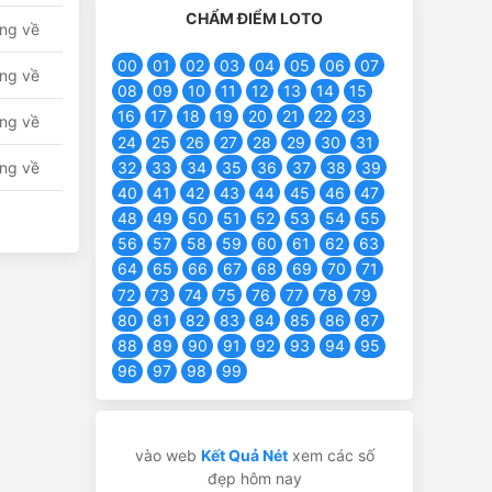
CHẨM ĐIỂM LOTO
ng về
00
01
02
03
04
05
06
07
ng về
08
09
10
11
12
13
14
15
16
17
18
19
20
21
22
23
ng về
24
25
26
27
28
29
30
31
32
33
34
35
36
37
38
39
ng về
40
41
42
43
44
45
46
47
48
49
50
51
52
53
54
55
56
57
58
59
60
61
62
63
64
65
66
67
68
69
70
71
72
73
74
75
76
77
78
79
80
81
82
83
84
85
86
87
88
89
90
91
92
93
94
95
96
97
98
99
vào web
Kết Quả Nét
xem các số
đẹp hôm nay