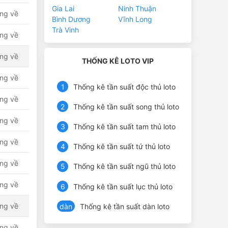
Gia Lai
Ninh Thuận
ng về
Bình Dương
Vĩnh Long
Trà Vinh
ng về
ng về
THỐNG KÊ LOTO VIP
ng về
1
Thống kê tần suất độc thủ loto
ng về
2
Thống kê tần suất song thủ loto
ng về
3
Thống kê tần suất tam thủ loto
ng về
4
Thống kê tần suất tứ thủ loto
ng về
5
Thống kê tần suất ngũ thủ loto
ng về
6
Thống kê tần suất lục thủ loto
ng về
dàn
Thống kê tần suất dàn loto
ng về