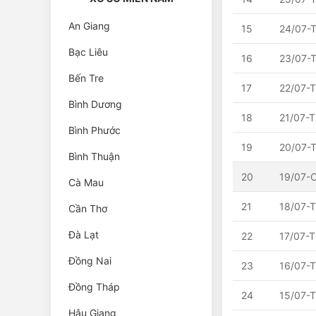
An Giang
15
24/07-
Bạc Liêu
16
23/07-
Bến Tre
17
22/07-
Bình Dương
18
21/07-
Bình Phước
19
20/07-
Bình Thuận
20
19/07-
Cà Mau
21
18/07-
Cần Thơ
Đà Lạt
22
17/07-
Đồng Nai
23
16/07-
Đồng Tháp
24
15/07-
Hậu Giang