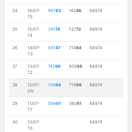
24
16/07-
967
63
162
46
68974
Khô
T5
về
25
15/07-
361
19
137
72
68974
Khô
T4
về
26
14/07-
591
47
714
64
68974
Khô
T3
về
27
13/07-
742
99
939
56
68974
Khô
T2
về
28
12/07-
104
94
719
06
68974
Khô
CN
về
29
11/07-
094
01
360
61
68974
Khô
T7
về
30
10/07-
68974
Khô
T6
về