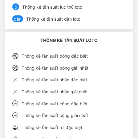
6
Thống kê tần suất lục thủ loto
dàn
Thống kê tần suất dàn loto
THỐNG KÊ TẦN SUẤT LOTO
Thống kê tần suất bóng đặc biệt
Thống kê tần suất bóng giải nhất
Thống kê tần suất nhân đặc biệt
Thống kê tần suất nhân giải nhất
Thống kê tần suất cộng đặc biệt
Thống kê tần suất cộng giải nhất
Thống kê tần suất rơi đặc biệt