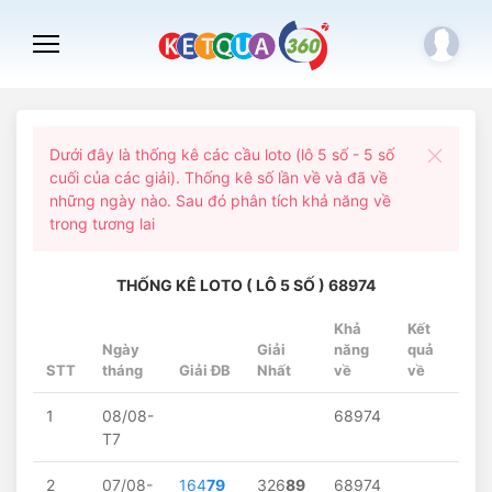
Dưới đây là thống kê các cầu loto (lô 5 số - 5 số
cuối của các giải). Thống kê số lần về và đã về
những ngày nào. Sau đó phân tích khả năng về
trong tương lai
THỐNG KÊ LOTO ( LÔ 5 SỐ ) 68974
Khả
Kết
Ngày
Giải
năng
quả
Trạ
STT
tháng
Giải ĐB
Nhất
về
về
thái
1
08/08-
68974
Chờ.
T7
2
07/08-
164
79
326
89
68974
Khô