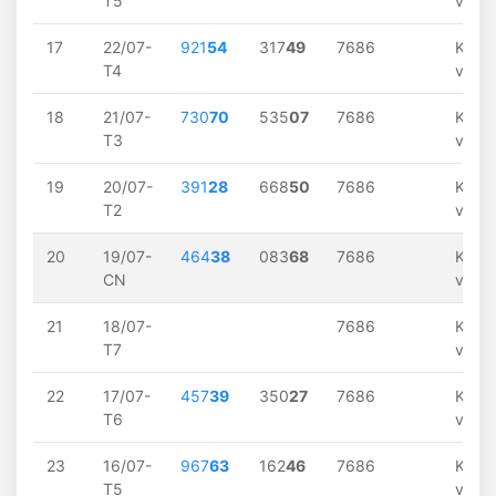
T5
về
17
22/07-
921
54
317
49
7686
Khôn
T4
về
18
21/07-
730
70
535
07
7686
Khôn
T3
về
19
20/07-
391
28
668
50
7686
Khôn
T2
về
20
19/07-
464
38
083
68
7686
Khôn
CN
về
21
18/07-
7686
Khôn
T7
về
22
17/07-
457
39
350
27
7686
Khôn
T6
về
23
16/07-
967
63
162
46
7686
Khôn
T5
về