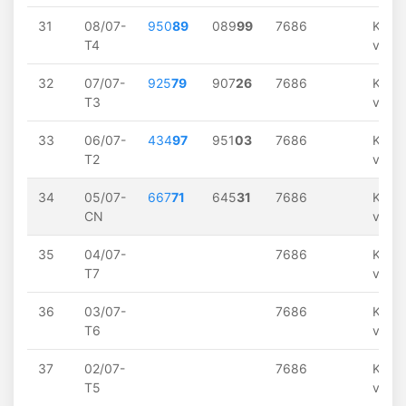
31
08/07-
950
89
089
99
7686
Khôn
T4
về
32
07/07-
925
79
907
26
7686
Khôn
T3
về
33
06/07-
434
97
951
03
7686
Khôn
T2
về
34
05/07-
667
71
645
31
7686
Khôn
CN
về
35
04/07-
7686
Khôn
T7
về
36
03/07-
7686
Khôn
T6
về
37
02/07-
7686
Khôn
T5
về