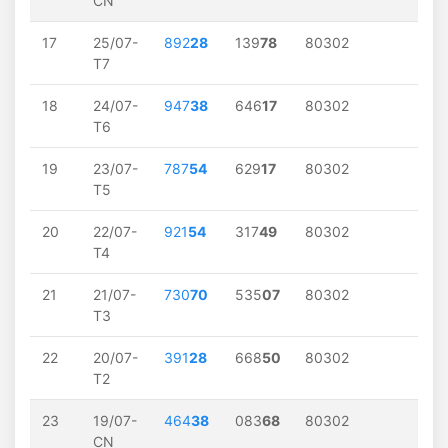
CN
về
17
25/07-
892
28
139
78
80302
Khô
T7
về
18
24/07-
947
38
646
17
80302
Khô
T6
về
19
23/07-
787
54
629
17
80302
Khô
T5
về
20
22/07-
921
54
317
49
80302
Khô
T4
về
21
21/07-
730
70
535
07
80302
Khô
T3
về
22
20/07-
391
28
668
50
80302
Khô
T2
về
23
19/07-
464
38
083
68
80302
Khô
CN
về