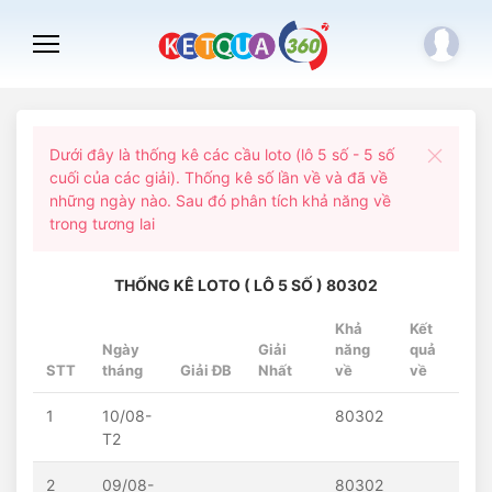
Dưới đây là thống kê các cầu loto (lô 5 số - 5 số
cuối của các giải). Thống kê số lần về và đã về
những ngày nào. Sau đó phân tích khả năng về
trong tương lai
THỐNG KÊ LOTO ( LÔ 5 SỐ ) 80302
Khả
Kết
Ngày
Giải
năng
quả
Trạ
STT
tháng
Giải ĐB
Nhất
về
về
thái
1
10/08-
80302
Chờ.
T2
2
09/08-
80302
Khô