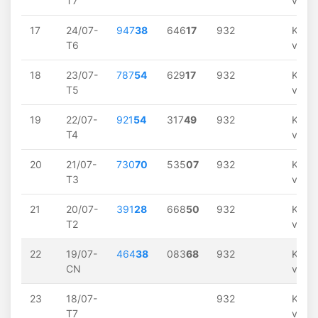
T7
về
17
24/07-
947
38
646
17
932
Khôn
T6
về
18
23/07-
787
54
629
17
932
Khôn
T5
về
19
22/07-
921
54
317
49
932
Khôn
T4
về
20
21/07-
730
70
535
07
932
Khôn
T3
về
21
20/07-
391
28
668
50
932
Khôn
T2
về
22
19/07-
464
38
083
68
932
Khôn
CN
về
23
18/07-
932
Khôn
T7
về