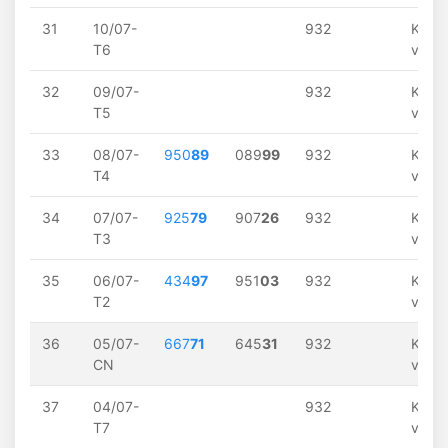
31
10/07-
932
Khôn
T6
về
32
09/07-
932
Khôn
T5
về
33
08/07-
950
89
089
99
932
Khôn
T4
về
34
07/07-
925
79
907
26
932
Khôn
T3
về
35
06/07-
434
97
951
03
932
Khôn
T2
về
36
05/07-
667
71
645
31
932
Khôn
CN
về
37
04/07-
932
Khôn
T7
về