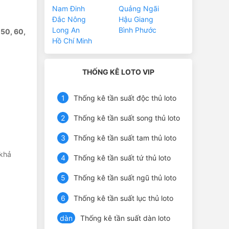
Nam Đinh
Quảng Ngãi
Đắc Nông
Hậu Giang
Long An
Bình Phước
, 50, 60,
Hồ Chí Minh
THỐNG KÊ LOTO VIP
1
Thống kê tần suất độc thủ loto
2
Thống kê tần suất song thủ loto
3
Thống kê tần suất tam thủ loto
 khả
4
Thống kê tần suất tứ thủ loto
5
Thống kê tần suất ngũ thủ loto
6
Thống kê tần suất lục thủ loto
dàn
Thống kê tần suất dàn loto