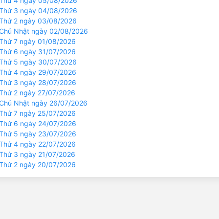
 Thứ 4 ngày 05/08/2026
 Thứ 3 ngày 04/08/2026
 Thứ 2 ngày 03/08/2026
 Chủ Nhật ngày 02/08/2026
 Thứ 7 ngày 01/08/2026
 Thứ 6 ngày 31/07/2026
 Thứ 5 ngày 30/07/2026
 Thứ 4 ngày 29/07/2026
 Thứ 3 ngày 28/07/2026
 Thứ 2 ngày 27/07/2026
 Chủ Nhật ngày 26/07/2026
 Thứ 7 ngày 25/07/2026
 Thứ 6 ngày 24/07/2026
 Thứ 5 ngày 23/07/2026
 Thứ 4 ngày 22/07/2026
 Thứ 3 ngày 21/07/2026
 Thứ 2 ngày 20/07/2026