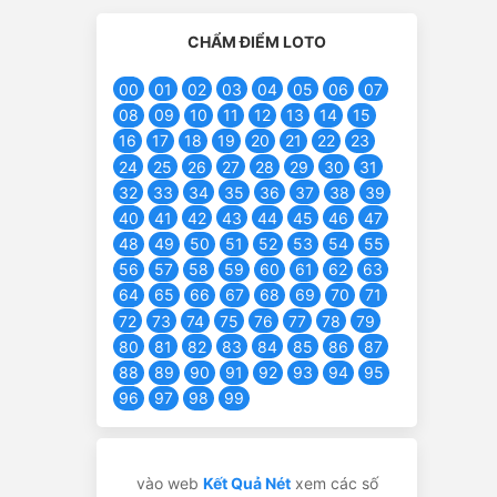
CHẨM ĐIỂM LOTO
00
01
02
03
04
05
06
07
08
09
10
11
12
13
14
15
16
17
18
19
20
21
22
23
24
25
26
27
28
29
30
31
32
33
34
35
36
37
38
39
40
41
42
43
44
45
46
47
48
49
50
51
52
53
54
55
56
57
58
59
60
61
62
63
64
65
66
67
68
69
70
71
72
73
74
75
76
77
78
79
80
81
82
83
84
85
86
87
88
89
90
91
92
93
94
95
96
97
98
99
vào web
Kết Quả Nét
xem các số