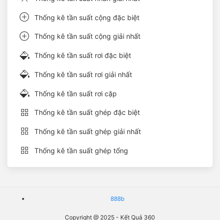
Thống kê tần suất cộng đặc biệt
Thống kê tần suất cộng giải nhất
Thống kê tần suất rơi đặc biệt
Thống kê tần suất rơi giải nhất
Thống kê tần suất rơi cặp
Thống kê tần suất ghép đặc biệt
Thống kê tần suất ghép giải nhất
Thống kê tần suất ghép tổng
888b
Copyright @ 2025 - Kết Quả 360