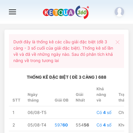
Dưới đây là thống kê các cầu giải đặc biệt (đề 3
càng - 3 số cuối của giải đặc biệt). Thống kê số lần
về và đã về những ngày nào. Sau đó phân tích khả
năng về trong tương lai
THỐNG KÊ ĐẶC BIỆT ( ĐỀ 3 CÀNG ) 688
Khả
Ngày
Giải
năng
Trạng
STT
tháng
Giải ĐB
Nhất
về
thái
1
06/08-T5
Có
4
số
Chờ...
2
05/08-T4
597
60
554
56
Có
4
số
Không 