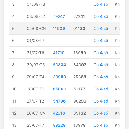
3
04/08-T3
Có
4
số
Không 
4
03/08-T2
792
47
272
41
Có
4
số
Không 
5
02/08-CN
119
09
011
83
Có
4
số
Không 
6
01/08-T7
Có
4
số
Không 
7
31/07-T6
417
10
169
59
Có
4
số
Không 
8
30/07-T5
508
34
840
97
Có
4
số
Không 
9
29/07-T4
399
83
258
68
Có
4
số
Không 
10
28/07-T3
650
00
521
77
Có
4
số
Không 
11
27/07-T2
547
96
902
90
Có
4
số
Không 
12
26/07-CN
429
16
891
62
Có
4
số
Không 
13
25/07-T7
892
28
139
78
Có
4
số
Không 