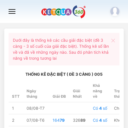
Dưới đây là thống kê các cầu giải đặc biệt (đề 3
càng - 3 số cuối của giải đặc biệt). Thống kê số lần
về và đã về những ngày nào. Sau đó phân tích khả
năng về trong tương lai
THỐNG KÊ ĐẶC BIỆT ( ĐỀ 3 CÀNG ) 005
Khả
Ngày
Giải
năng
Trạng
STT
tháng
Giải ĐB
Nhất
về
thái
1
08/08-T7
Có
4
số
Chờ...
2
07/08-T6
164
79
326
89
Có
4
số
Không 