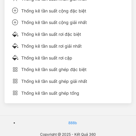
Thống kê tần suất cộng đặc biệt
Thống kê tần suất cộng giải nhất
Thống kê tần suất rơi đặc biệt
Thống kê tần suất rơi giải nhất
Thống kê tần suất rơi cặp
Thống kê tần suất ghép đặc biệt
Thống kê tần suất ghép giải nhất
Thống kê tần suất ghép tổng
888b
Copyright @ 2025 - Kết Quả 360