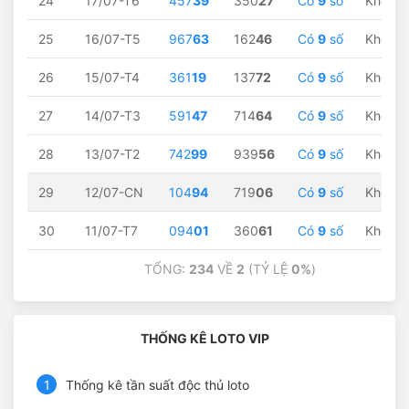
24
17/07-T6
457
39
350
27
Có
9
số
Không 
25
16/07-T5
967
63
162
46
Có
9
số
Không 
26
15/07-T4
361
19
137
72
Có
9
số
Không 
27
14/07-T3
591
47
714
64
Có
9
số
Không 
28
13/07-T2
742
99
939
56
Có
9
số
Không 
29
12/07-CN
104
94
719
06
Có
9
số
Không 
30
11/07-T7
094
01
360
61
Có
9
số
Không 
TỔNG:
234
VỀ
2
(TỶ LỆ
0%
)
THỐNG KÊ LOTO VIP
1
Thống kê tần suất độc thủ loto