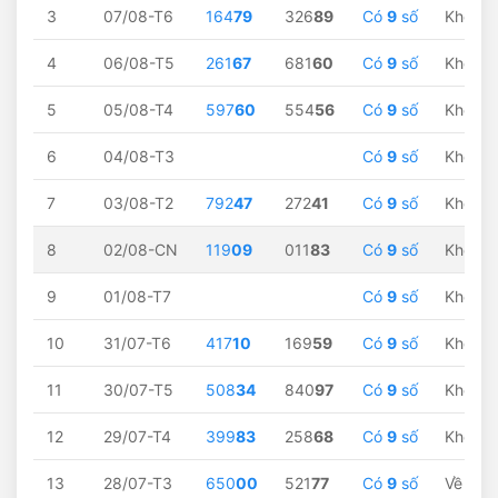
3
07/08-T6
164
79
326
89
Có
9
số
Không 
4
06/08-T5
261
67
681
60
Có
9
số
Không 
5
05/08-T4
597
60
554
56
Có
9
số
Không 
6
04/08-T3
Có
9
số
Không 
7
03/08-T2
792
47
272
41
Có
9
số
Không 
8
02/08-CN
119
09
011
83
Có
9
số
Không 
9
01/08-T7
Có
9
số
Không 
10
31/07-T6
417
10
169
59
Có
9
số
Không 
11
30/07-T5
508
34
840
97
Có
9
số
Không 
12
29/07-T4
399
83
258
68
Có
9
số
Không 
13
28/07-T3
650
00
521
77
Có
9
số
Về
00