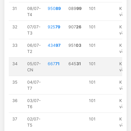
31
08/07-
950
89
089
99
101
Khôn
T4
về
32
07/07-
925
79
907
26
101
Khôn
T3
về
33
06/07-
434
97
951
03
101
Khôn
T2
về
34
05/07-
667
71
645
31
101
Khôn
CN
về
35
04/07-
101
Khôn
T7
về
36
03/07-
101
Khôn
T6
về
37
02/07-
101
Khôn
T5
về