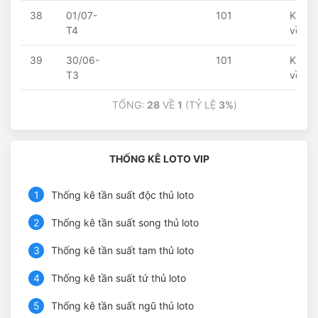
38
01/07-
101
Khôn
T4
về
39
30/06-
101
Khôn
T3
về
TỔNG:
28
VỀ
1
(TỶ LỆ
3%
)
THỐNG KÊ LOTO VIP
1
Thống kê tần suất độc thủ loto
2
Thống kê tần suất song thủ loto
3
Thống kê tần suất tam thủ loto
4
Thống kê tần suất tứ thủ loto
5
Thống kê tần suất ngũ thủ loto