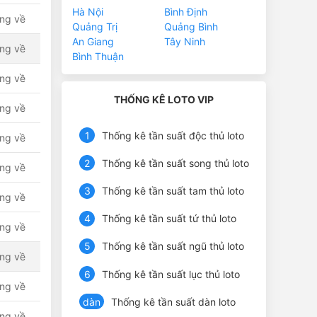
Hà Nội
Bình Định
ng về
Quảng Trị
Quảng Bình
An Giang
Tây Ninh
ng về
Bình Thuận
ng về
THỐNG KÊ LOTO VIP
ng về
1
Thống kê tần suất độc thủ loto
ng về
2
Thống kê tần suất song thủ loto
ng về
3
Thống kê tần suất tam thủ loto
ng về
4
Thống kê tần suất tứ thủ loto
ng về
5
Thống kê tần suất ngũ thủ loto
ng về
6
Thống kê tần suất lục thủ loto
ng về
dàn
Thống kê tần suất dàn loto
ng về