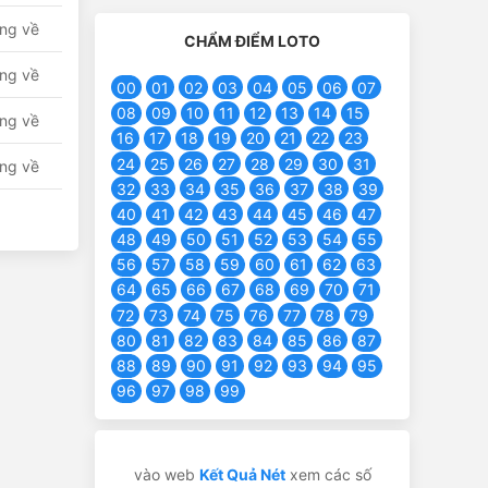
ng về
CHẨM ĐIỂM LOTO
ng về
00
01
02
03
04
05
06
07
08
09
10
11
12
13
14
15
ng về
16
17
18
19
20
21
22
23
24
25
26
27
28
29
30
31
ng về
32
33
34
35
36
37
38
39
40
41
42
43
44
45
46
47
48
49
50
51
52
53
54
55
56
57
58
59
60
61
62
63
64
65
66
67
68
69
70
71
72
73
74
75
76
77
78
79
80
81
82
83
84
85
86
87
88
89
90
91
92
93
94
95
96
97
98
99
vào web
Kết Quả Nét
xem các số