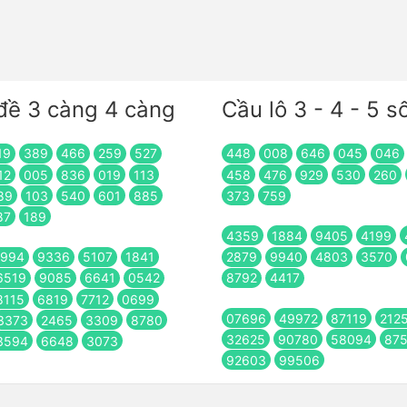
đề 3 càng 4 càng
Cầu lô 3 - 4 - 5 s
19
389
466
259
527
448
008
646
045
046
12
005
836
019
113
458
476
929
530
260
89
103
540
601
885
373
759
87
189
4359
1884
9405
4199
994
9336
5107
1841
2879
9940
4803
3570
6519
9085
6641
0542
8792
4417
8115
6819
7712
0699
07696
49972
87119
212
3373
2465
3309
8780
32625
90780
58094
87
3594
6648
3073
92603
99506