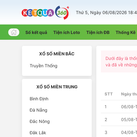
Thứ 5, Ngày 06/08/2026 18:
Sổ kết quả
Tiện ích Loto
Tiện ích ĐB
Thống Kê
XỔ SỐ MIỀN BẮC
Dưới đây là thốn
và đã về những 
Truyền Thống
XỔ SỐ MIỀN TRUNG
STT
Ngày th
Bình Định
1
06/08-
Đà Nẵng
2
05/08-
Đắc Nông
3
04/08-
Đắk Lắk