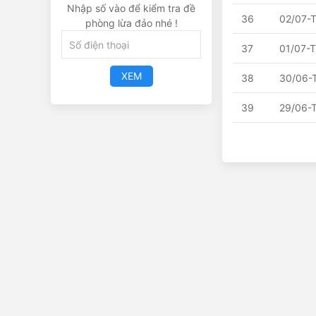
Nhập số vào để kiểm tra đề
36
02/07-
phòng lừa đảo nhé !
37
01/07-
XEM
38
30/06-
39
29/06-