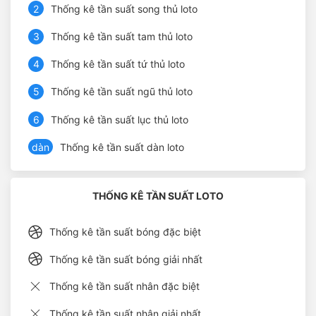
2
Thống kê tần suất song thủ loto
3
Thống kê tần suất tam thủ loto
4
Thống kê tần suất tứ thủ loto
5
Thống kê tần suất ngũ thủ loto
6
Thống kê tần suất lục thủ loto
dàn
Thống kê tần suất dàn loto
THỐNG KÊ TẦN SUẤT LOTO
Thống kê tần suất bóng đặc biệt
Thống kê tần suất bóng giải nhất
Thống kê tần suất nhân đặc biệt
Thống kê tần suất nhân giải nhất