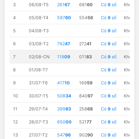
3
06/08-T5
261
67
681
60
Có
9
số
Không 
4
05/08-T4
597
60
554
56
Có
9
số
Không 
5
04/08-T3
Có
9
số
Không 
6
03/08-T2
792
47
272
41
Có
9
số
Không 
7
02/08-CN
119
09
011
83
Có
9
số
Không 
8
01/08-T7
Có
9
số
Không 
9
31/07-T6
417
10
169
59
Có
9
số
Không 
10
30/07-T5
508
34
840
97
Có
9
số
Không 
11
29/07-T4
399
83
258
68
Có
9
số
Không 
12
28/07-T3
650
00
521
77
Có
9
số
Không 
13
27/07-T2
547
96
902
90
Có
9
số
Không 