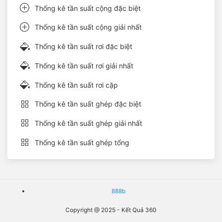
Thống kê tần suất cộng đặc biệt
Thống kê tần suất cộng giải nhất
Thống kê tần suất rơi đặc biệt
Thống kê tần suất rơi giải nhất
Thống kê tần suất rơi cặp
Thống kê tần suất ghép đặc biệt
Thống kê tần suất ghép giải nhất
Thống kê tần suất ghép tổng
888b
Copyright @ 2025 - Kết Quả 360