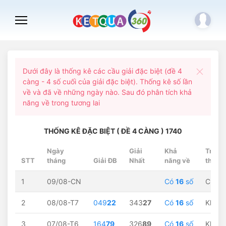
Dưới đây là thống kê các cầu giải đặc biệt (đề 4
càng - 4 số cuối của giải đặc biệt). Thống kê số lần
về và đã về những ngày nào. Sau đó phân tích khả
năng về trong tương lai
THỐNG KÊ ĐẶC BIỆT ( ĐỀ 4 CÀNG ) 1740
Ngày
Giải
Khả
Trạng
STT
tháng
Giải ĐB
Nhất
năng về
thái
1
09/08-CN
Có
16
số
Chờ...
2
08/08-T7
049
22
343
27
Có
16
số
Không
3
07/08-T6
164
79
326
89
Có
16
số
Không