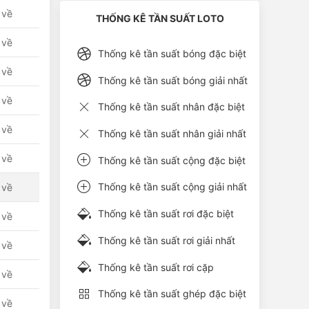
 về
THỐNG KÊ TẦN SUẤT LOTO
 về
Thống kê tần suất bóng đặc biệt
 về
Thống kê tần suất bóng giải nhất
 về
Thống kê tần suất nhân đặc biệt
 về
Thống kê tần suất nhân giải nhất
 về
Thống kê tần suất cộng đặc biệt
Thống kê tần suất cộng giải nhất
 về
Thống kê tần suất rơi đặc biệt
 về
Thống kê tần suất rơi giải nhất
 về
Thống kê tần suất rơi cặp
 về
Thống kê tần suất ghép đặc biệt
 về