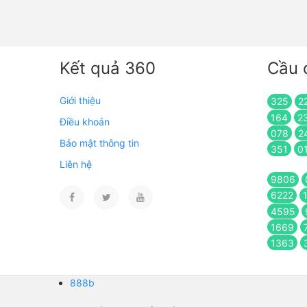
Kết quả 360
Cầu 
Giới thiệu
325
2
164
2
Điều khoản
078
2
Bảo mật thông tin
351
0
Liên hệ
9806
6222
4595
1669
1363
888b