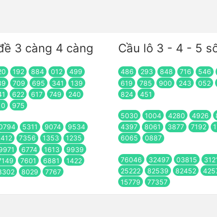
đề 3 càng 4 càng
Cầu lô 3 - 4 - 5 s
20
192
884
012
499
486
293
848
716
546
39
709
695
341
139
619
785
900
243
052
41
622
617
749
240
824
451
10
975
5030
1004
4280
4926
0794
5311
9074
9534
4397
8061
3877
7192
1
1412
7356
1353
1235
6065
0887
9971
6774
1613
9939
76046
32497
03815
312
7149
7601
6881
1422
25222
82539
82452
425
3302
8029
7767
15779
77357