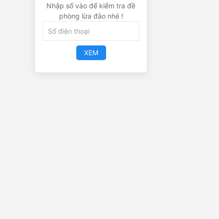
Nhập số vào để kiểm tra đề
phòng lừa đảo nhé !
XEM