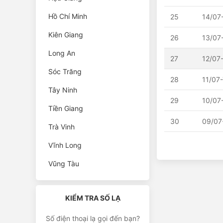
Hồ Chí Minh
25
14/07
Kiên Giang
26
13/07
Long An
27
12/07
Sóc Trăng
28
11/07
Tây Ninh
29
10/07
Tiền Giang
30
09/07
Trà Vinh
Vĩnh Long
Vũng Tàu
KIỂM TRA SỐ LẠ
Số điện thoại lạ gọi đến bạn?