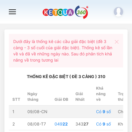
Dưới đây là thống kê các cầu giải đặc biệt (đề 3
càng - 3 số cuối của giải đặc biệt). Thống kê số lần
về và đã về những ngày nào. Sau đó phân tích khả
năng về trong tương lai
THỐNG KÊ ĐẶC BIỆT ( ĐỀ 3 CÀNG ) 310
Khả
Ngày
Giải
năng
Trạng
STT
tháng
Giải ĐB
Nhất
về
thái
1
09/08-CN
Có
9
số
Chờ...
2
08/08-T7
049
22
343
27
Có
9
số
Không 