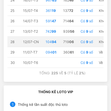
24
16/07-T5
967
63
162
46
Có
9
số
Không 
25
15/07-T4
361
19
137
72
Có
9
số
Không 
26
14/07-T3
591
47
714
64
Có
9
số
Không 
27
13/07-T2
742
99
939
56
Có
9
số
Không 
28
12/07-CN
104
94
719
06
Có
9
số
Không 
29
11/07-T7
094
01
360
61
Có
9
số
Về
01
30
10/07-T6
Có
9
số
Về
01
TỔNG:
225
VỀ
5
(TỶ LỆ
2%
)
THỐNG KÊ LOTO VIP
1
Thống kê tần suất độc thủ loto