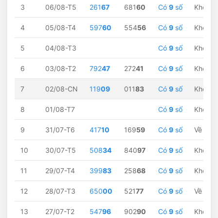
3
06/08-T5
261
67
681
60
Có
9
số
Không 
4
05/08-T4
597
60
554
56
Có
9
số
Không 
5
04/08-T3
Có
9
số
Không 
6
03/08-T2
792
47
272
41
Có
9
số
Không 
7
02/08-CN
119
09
011
83
Có
9
số
Không 
8
01/08-T7
Có
9
số
Không 
9
31/07-T6
417
10
169
59
Có
9
số
Về
10
10
30/07-T5
508
34
840
97
Có
9
số
Không 
11
29/07-T4
399
83
258
68
Có
9
số
Không 
12
28/07-T3
650
00
521
77
Có
9
số
Về
00
13
27/07-T2
547
96
902
90
Có
9
số
Không 