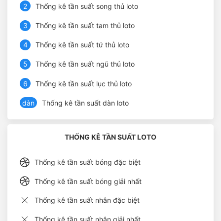
2
Thống kê tần suất song thủ loto
3
Thống kê tần suất tam thủ loto
4
Thống kê tần suất tứ thủ loto
5
Thống kê tần suất ngũ thủ loto
6
Thống kê tần suất lục thủ loto
dàn
Thống kê tần suất dàn loto
THỐNG KÊ TẦN SUẤT LOTO
Thống kê tần suất bóng đặc biệt
Thống kê tần suất bóng giải nhất
Thống kê tần suất nhân đặc biệt
Thống kê tần suất nhân giải nhất