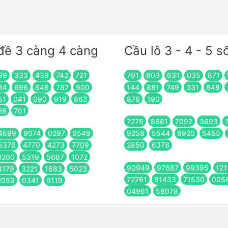
đề 3 càng 4 càng
Cầu lô 3 - 4 - 5 s
99
333
439
742
721
791
803
631
035
871
84
696
646
787
900
144
881
749
331
848
51
041
090
919
862
876
190
28
701
7275
8681
7092
3693
4699
9074
0297
6549
9258
5544
6920
5455
5376
4770
4273
7709
2850
6378
3200
5319
5687
1072
90949
97687
99395
121
4179
3221
1683
5023
72761
81433
71530
005
2059
0341
9119
04961
58078