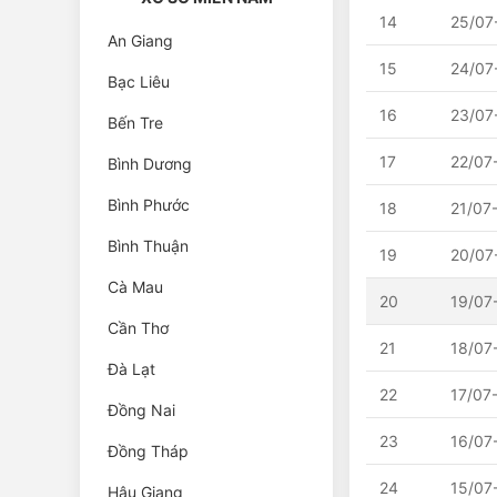
14
25/07
An Giang
15
24/07
Bạc Liêu
16
23/07
Bến Tre
17
22/07
Bình Dương
Bình Phước
18
21/07
Bình Thuận
19
20/07
Cà Mau
20
19/07
Cần Thơ
21
18/07
Đà Lạt
22
17/07
Đồng Nai
23
16/07
Đồng Tháp
24
15/07
Hậu Giang