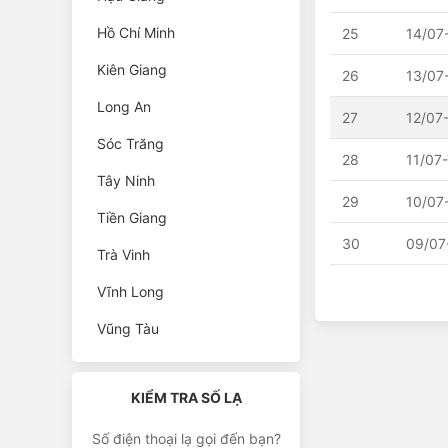
Hồ Chí Minh
25
14/07
Kiên Giang
26
13/07
Long An
27
12/07
Sóc Trăng
28
11/07
Tây Ninh
29
10/07
Tiền Giang
30
09/07
Trà Vinh
Vĩnh Long
Vũng Tàu
KIỂM TRA SỐ LẠ
Số điện thoại lạ gọi đến bạn?