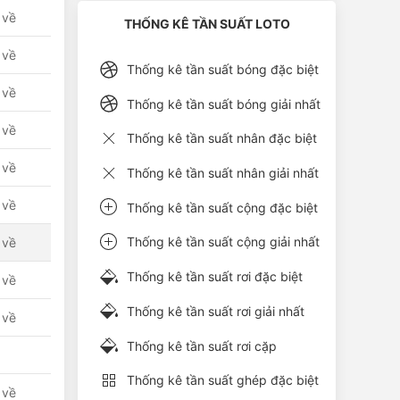
 về
THỐNG KÊ TẦN SUẤT LOTO
 về
Thống kê tần suất bóng đặc biệt
 về
Thống kê tần suất bóng giải nhất
 về
Thống kê tần suất nhân đặc biệt
 về
Thống kê tần suất nhân giải nhất
 về
Thống kê tần suất cộng đặc biệt
Thống kê tần suất cộng giải nhất
 về
Thống kê tần suất rơi đặc biệt
 về
Thống kê tần suất rơi giải nhất
 về
Thống kê tần suất rơi cặp
Thống kê tần suất ghép đặc biệt
 về