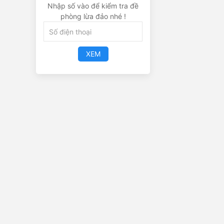
Nhập số vào để kiểm tra đề
phòng lừa đảo nhé !
XEM