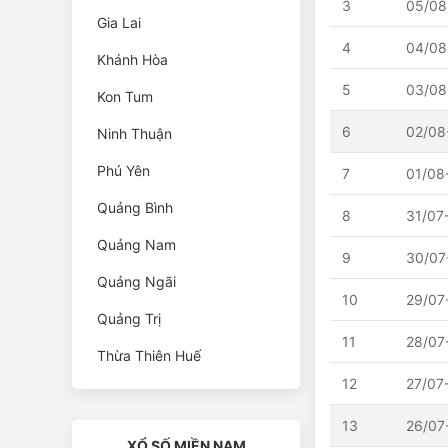
3
05/08
Gia Lai
4
04/08
Khánh Hòa
5
03/08
Kon Tum
6
02/08
Ninh Thuận
Phú Yên
7
01/08
Quảng Bình
8
31/07
Quảng Nam
9
30/07
Quảng Ngãi
10
29/07
Quảng Trị
11
28/07
Thừa Thiên Huế
12
27/07
13
26/07
XỔ SỐ MIỀN NAM