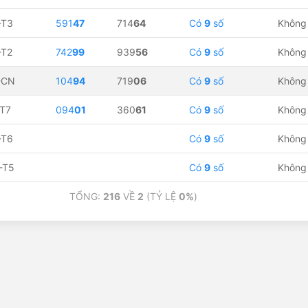
-T3
591
47
714
64
Có
9
số
Không
-T2
742
99
939
56
Có
9
số
Không
-CN
104
94
719
06
Có
9
số
Không
-T7
094
01
360
61
Có
9
số
Không
-T6
Có
9
số
Không
-T5
Có
9
số
Không
TỔNG:
216
VỀ
2
(TỶ LỆ
0%
)