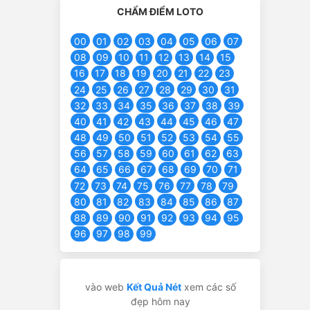
CHẨM ĐIỂM LOTO
00
01
02
03
04
05
06
07
08
09
10
11
12
13
14
15
16
17
18
19
20
21
22
23
24
25
26
27
28
29
30
31
32
33
34
35
36
37
38
39
40
41
42
43
44
45
46
47
48
49
50
51
52
53
54
55
56
57
58
59
60
61
62
63
64
65
66
67
68
69
70
71
72
73
74
75
76
77
78
79
80
81
82
83
84
85
86
87
88
89
90
91
92
93
94
95
96
97
98
99
vào web
Kết Quả Nét
xem các số
đẹp hôm nay