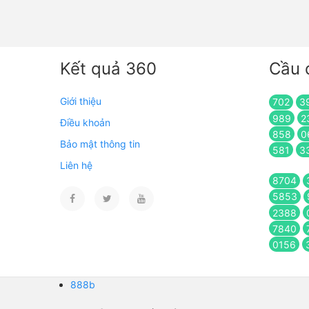
Kết quả 360
Cầu 
Giới thiệu
702
3
989
2
Điều khoản
858
0
Bảo mật thông tin
581
3
Liên hệ
8704
5853
2388
7840
0156
888b