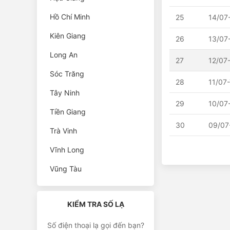
Hồ Chí Minh
25
14/07
Kiên Giang
26
13/07
Long An
27
12/07
Sóc Trăng
28
11/07
Tây Ninh
29
10/07
Tiền Giang
30
09/07
Trà Vinh
Vĩnh Long
Vũng Tàu
KIỂM TRA SỐ LẠ
Số điện thoại lạ gọi đến bạn?