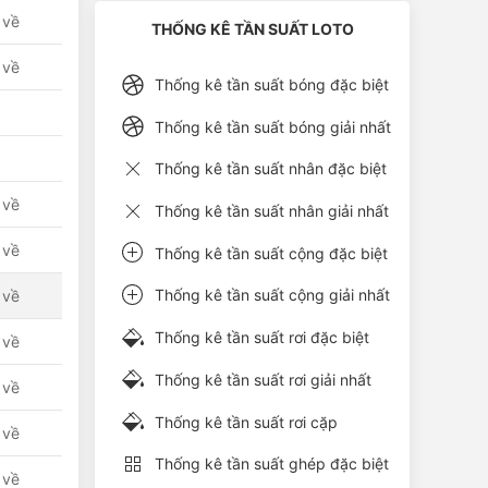
 về
THỐNG KÊ TẦN SUẤT LOTO
 về
Thống kê tần suất bóng đặc biệt
Thống kê tần suất bóng giải nhất
Thống kê tần suất nhân đặc biệt
 về
Thống kê tần suất nhân giải nhất
 về
Thống kê tần suất cộng đặc biệt
Thống kê tần suất cộng giải nhất
 về
Thống kê tần suất rơi đặc biệt
 về
Thống kê tần suất rơi giải nhất
 về
Thống kê tần suất rơi cặp
 về
Thống kê tần suất ghép đặc biệt
 về