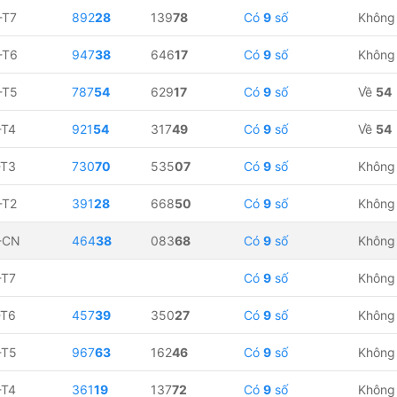
-T7
892
28
139
78
Có
9
số
Không
-T6
947
38
646
17
Có
9
số
Không
-T5
787
54
629
17
Có
9
số
Về
54
-T4
921
54
317
49
Có
9
số
Về
54
-T3
730
70
535
07
Có
9
số
Không
-T2
391
28
668
50
Có
9
số
Không
-CN
464
38
083
68
Có
9
số
Không
-T7
Có
9
số
Không
-T6
457
39
350
27
Có
9
số
Không
-T5
967
63
162
46
Có
9
số
Không
-T4
361
19
137
72
Có
9
số
Không