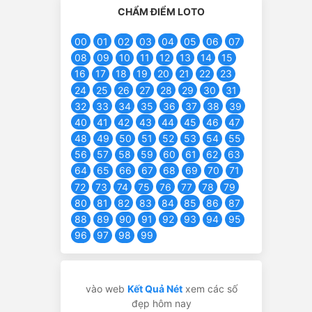
CHẨM ĐIỂM LOTO
00
01
02
03
04
05
06
07
08
09
10
11
12
13
14
15
16
17
18
19
20
21
22
23
24
25
26
27
28
29
30
31
32
33
34
35
36
37
38
39
40
41
42
43
44
45
46
47
48
49
50
51
52
53
54
55
56
57
58
59
60
61
62
63
64
65
66
67
68
69
70
71
72
73
74
75
76
77
78
79
80
81
82
83
84
85
86
87
88
89
90
91
92
93
94
95
96
97
98
99
vào web
Kết Quả Nét
xem các số
đẹp hôm nay