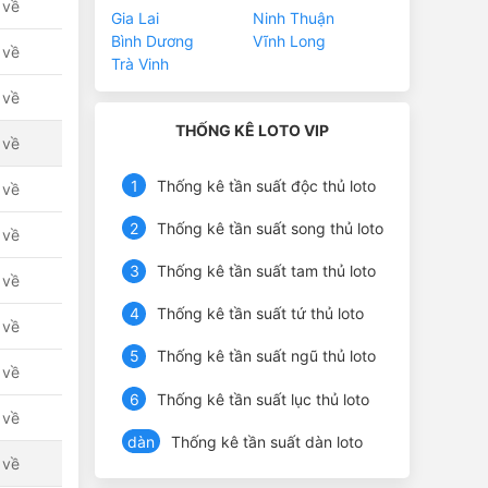
 về
Gia Lai
Ninh Thuận
Bình Dương
Vĩnh Long
 về
Trà Vinh
 về
THỐNG KÊ LOTO VIP
 về
1
Thống kê tần suất độc thủ loto
 về
2
Thống kê tần suất song thủ loto
 về
3
Thống kê tần suất tam thủ loto
 về
4
Thống kê tần suất tứ thủ loto
 về
5
Thống kê tần suất ngũ thủ loto
 về
6
Thống kê tần suất lục thủ loto
 về
dàn
Thống kê tần suất dàn loto
 về