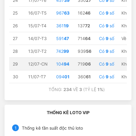
24
17/07-T6
457
39
350
27
Có
9
số
Không 
25
16/07-T5
967
63
162
46
Có
9
số
Không 
26
15/07-T4
361
19
137
72
Có
9
số
Không 
27
14/07-T3
591
47
714
64
Có
9
số
Về
47
28
13/07-T2
742
99
939
56
Có
9
số
Không 
29
12/07-CN
104
94
719
06
Có
9
số
Không 
30
11/07-T7
094
01
360
61
Có
9
số
Không 
TỔNG:
234
VỀ
3
(TỶ LỆ
1%
)
THỐNG KÊ LOTO VIP
1
Thống kê tần suất độc thủ loto