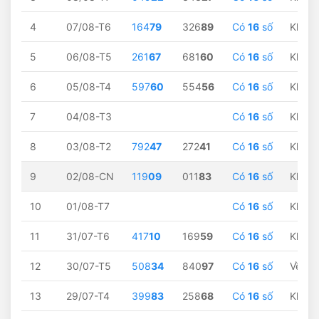
4
07/08-T6
164
79
326
89
Có
16
số
Không
5
06/08-T5
261
67
681
60
Có
16
số
Không
6
05/08-T4
597
60
554
56
Có
16
số
Không
7
04/08-T3
Có
16
số
Không
8
03/08-T2
792
47
272
41
Có
16
số
Không
9
02/08-CN
119
09
011
83
Có
16
số
Không
10
01/08-T7
Có
16
số
Không
11
31/07-T6
417
10
169
59
Có
16
số
Không
12
30/07-T5
508
34
840
97
Có
16
số
Về
34
13
29/07-T4
399
83
258
68
Có
16
số
Không