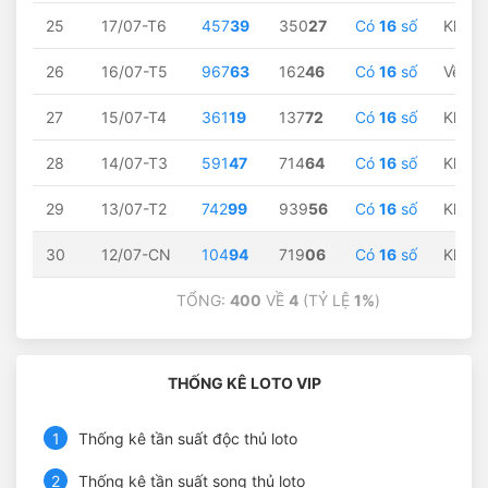
25
17/07-T6
457
39
350
27
Có
16
số
Không
26
16/07-T5
967
63
162
46
Có
16
số
Về
63
27
15/07-T4
361
19
137
72
Có
16
số
Không
28
14/07-T3
591
47
714
64
Có
16
số
Không
29
13/07-T2
742
99
939
56
Có
16
số
Không
30
12/07-CN
104
94
719
06
Có
16
số
Không
TỔNG:
400
VỀ
4
(TỶ LỆ
1%
)
THỐNG KÊ LOTO VIP
1
Thống kê tần suất độc thủ loto
2
Thống kê tần suất song thủ loto