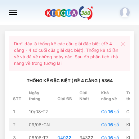
Dưới đây là thống kê các cầu giải đặc biệt (đề 4
càng - 4 số cuối của giải đặc biệt). Thống kê số lần
về và đã về những ngày nào. Sau đó phân tích khả
năng về trong tương lai
THỐNG KÊ ĐẶC BIỆT ( ĐỀ 4 CÀNG ) 5364
Ngày
Giải
Khả
Trạng
STT
tháng
Giải ĐB
Nhất
năng về
thái
1
10/08-T2
Có
16
số
Chờ...
2
09/08-CN
Có
16
số
Không
3
08/08-T7
049
22
343
27
Có
16
số
Không