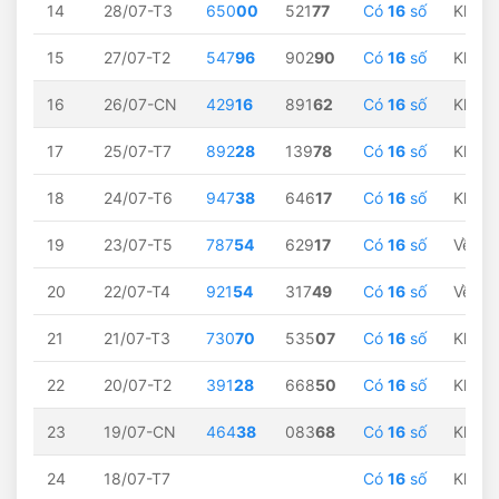
14
28/07-T3
650
00
521
77
Có
16
số
Không
15
27/07-T2
547
96
902
90
Có
16
số
Không
16
26/07-CN
429
16
891
62
Có
16
số
Không
17
25/07-T7
892
28
139
78
Có
16
số
Không
18
24/07-T6
947
38
646
17
Có
16
số
Không
19
23/07-T5
787
54
629
17
Có
16
số
Về
54
20
22/07-T4
921
54
317
49
Có
16
số
Về
54
21
21/07-T3
730
70
535
07
Có
16
số
Không
22
20/07-T2
391
28
668
50
Có
16
số
Không
23
19/07-CN
464
38
083
68
Có
16
số
Không
24
18/07-T7
Có
16
số
Không