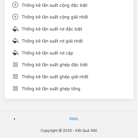
Thống kê tần suất cộng đặc biệt
Thống kê tần suất cộng giải nhất
Thống kê tần suất rơi đặc biệt
Thống kê tần suất rơi giải nhất
Thống kê tần suất rơi cặp
Thống kê tần suất ghép đặc biệt
Thống kê tần suất ghép giải nhất
Thống kê tần suất ghép tổng
888b
Copyright @ 2025 - Kết Quả 360