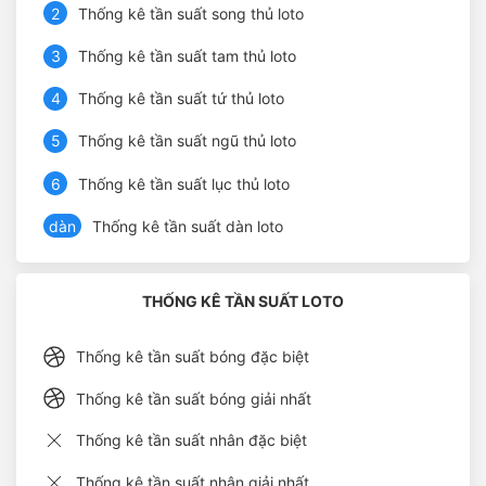
2
Thống kê tần suất song thủ loto
3
Thống kê tần suất tam thủ loto
4
Thống kê tần suất tứ thủ loto
5
Thống kê tần suất ngũ thủ loto
6
Thống kê tần suất lục thủ loto
dàn
Thống kê tần suất dàn loto
THỐNG KÊ TẦN SUẤT LOTO
Thống kê tần suất bóng đặc biệt
Thống kê tần suất bóng giải nhất
Thống kê tần suất nhân đặc biệt
Thống kê tần suất nhân giải nhất