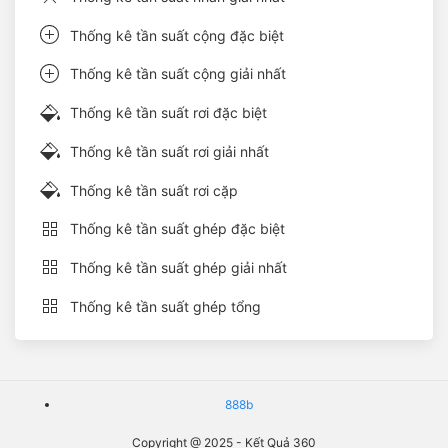
Thống kê tần suất cộng đặc biệt
Thống kê tần suất cộng giải nhất
Thống kê tần suất rơi đặc biệt
Thống kê tần suất rơi giải nhất
Thống kê tần suất rơi cặp
Thống kê tần suất ghép đặc biệt
Thống kê tần suất ghép giải nhất
Thống kê tần suất ghép tổng
888b
Copyright @ 2025 - Kết Quả 360