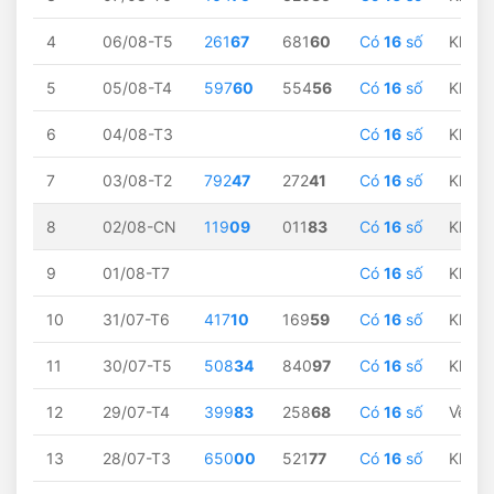
4
06/08-T5
261
67
681
60
Có
16
số
Không
5
05/08-T4
597
60
554
56
Có
16
số
Không
6
04/08-T3
Có
16
số
Không
7
03/08-T2
792
47
272
41
Có
16
số
Không
8
02/08-CN
119
09
011
83
Có
16
số
Không
9
01/08-T7
Có
16
số
Không
10
31/07-T6
417
10
169
59
Có
16
số
Không
11
30/07-T5
508
34
840
97
Có
16
số
Không
12
29/07-T4
399
83
258
68
Có
16
số
Về
83
13
28/07-T3
650
00
521
77
Có
16
số
Không