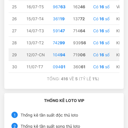
25
16/07-T5
967
63
162
46
Có
16
số
Về
63
26
15/07-T4
361
19
137
72
Có
16
số
Không
27
14/07-T3
591
47
714
64
Có
16
số
Không
28
13/07-T2
742
99
939
56
Có
16
số
Không
29
12/07-CN
104
94
719
06
Có
16
số
Không
30
11/07-T7
094
01
360
61
Có
16
số
Không
TỔNG:
416
VỀ
5
(TỶ LỆ
1%
)
THỐNG KÊ LOTO VIP
1
Thống kê tần suất độc thủ loto
2
Thống kê tần suất song thủ loto