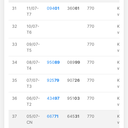
31
11/07-
094
01
360
61
770
Khôn
T7
về
32
10/07-
770
Khôn
T6
về
33
09/07-
770
Khôn
T5
về
34
08/07-
950
89
089
99
770
Khôn
T4
về
35
07/07-
925
79
907
26
770
Khôn
T3
về
36
06/07-
434
97
951
03
770
Khôn
T2
về
37
05/07-
667
71
645
31
770
Khôn
CN
về