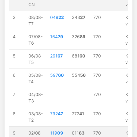
CN
về
3
08/08-
049
22
343
27
770
Khôn
T7
về
4
07/08-
164
79
326
89
770
Khôn
T6
về
5
06/08-
261
67
681
60
770
Khôn
T5
về
6
05/08-
597
60
554
56
770
Khôn
T4
về
7
04/08-
770
Khôn
T3
về
8
03/08-
792
47
272
41
770
Khôn
T2
về
9
02/08-
119
09
011
83
770
Khôn