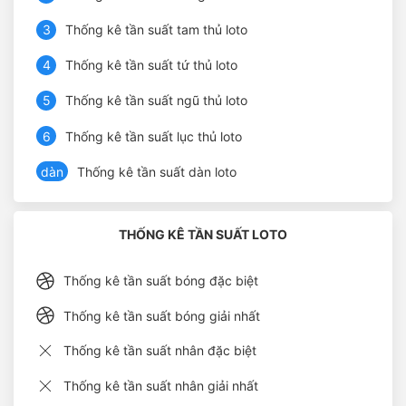
3
Thống kê tần suất tam thủ loto
4
Thống kê tần suất tứ thủ loto
5
Thống kê tần suất ngũ thủ loto
6
Thống kê tần suất lục thủ loto
dàn
Thống kê tần suất dàn loto
THỐNG KÊ TẦN SUẤT LOTO
Thống kê tần suất bóng đặc biệt
Thống kê tần suất bóng giải nhất
Thống kê tần suất nhân đặc biệt
Thống kê tần suất nhân giải nhất