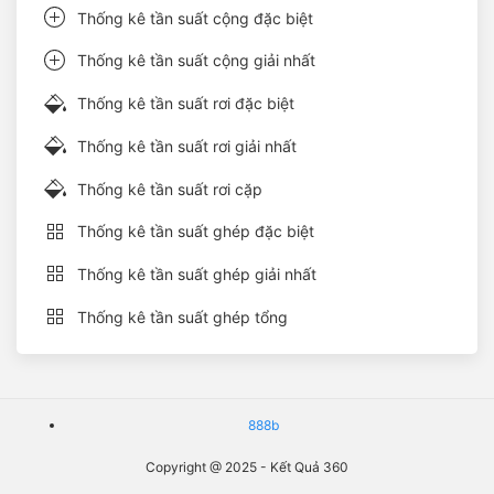
Thống kê tần suất cộng đặc biệt
Thống kê tần suất cộng giải nhất
Thống kê tần suất rơi đặc biệt
Thống kê tần suất rơi giải nhất
Thống kê tần suất rơi cặp
Thống kê tần suất ghép đặc biệt
Thống kê tần suất ghép giải nhất
Thống kê tần suất ghép tổng
888b
Copyright @ 2025 - Kết Quả 360