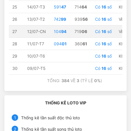
25
14/07-T3
591
47
714
64
Có
16
số
Không
26
13/07-T2
742
99
939
56
Có
16
số
Về
99
27
12/07-CN
104
94
719
06
Có
16
số
Về
94
28
11/07-T7
094
01
360
61
Có
16
số
Không
29
10/07-T6
Có
16
số
Không
30
09/07-T5
Có
16
số
Không
TỔNG:
384
VỀ
3
(TỶ LỆ
0%
)
THỐNG KÊ LOTO VIP
1
Thống kê tần suất độc thủ loto
2
Thống kê tần suất song thủ loto