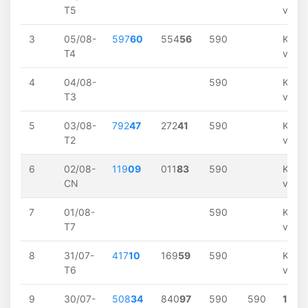
T5
về
3
05/08-
597
60
554
56
590
Khôn
T4
về
4
04/08-
590
Khôn
T3
về
5
03/08-
792
47
272
41
590
Khôn
T2
về
6
02/08-
119
09
011
83
590
Khôn
CN
về
7
01/08-
590
Khôn
T7
về
8
31/07-
417
10
169
59
590
Khôn
T6
về
9
30/07-
508
34
840
97
590
590
1
về