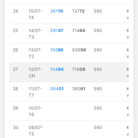
24
15/07-
361
19
137
72
590
Khôn
T4
về
25
14/07-
591
47
714
64
590
Khôn
T3
về
26
13/07-
742
99
939
56
590
Khôn
T2
về
27
12/07-
104
94
719
06
590
Khôn
CN
về
28
11/07-
094
01
360
61
590
Khôn
T7
về
29
10/07-
590
Khôn
T6
về
30
09/07-
590
Khôn
T5
về