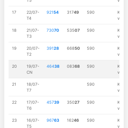
T5
về
17
22/07-
921
54
317
49
590
Khôn
T4
về
18
21/07-
730
70
535
07
590
Khôn
T3
về
19
20/07-
391
28
668
50
590
Khôn
T2
về
20
19/07-
464
38
083
68
590
Khôn
CN
về
21
18/07-
590
Khôn
T7
về
22
17/07-
457
39
350
27
590
Khôn
T6
về
23
16/07-
967
63
162
46
590
Khôn
T5
về