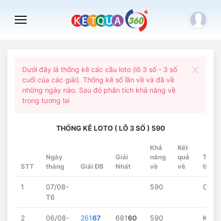
Dưới đây là thống kê các cầu loto (lô 3 số - 3 số
cuối của các giải). Thống kê số lần về và đã về
những ngày nào. Sau đó phân tích khả năng về
trong tương lai
THỐNG KÊ LOTO ( LÔ 3 SỐ ) 590
Khả
Kết
Ngày
Giải
năng
quả
Trạng
STT
tháng
Giải ĐB
Nhất
về
về
thái
1
07/08-
590
Chờ..
T6
2
06/08-
261
67
681
60
590
Khôn