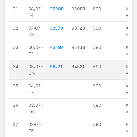
31
08/07-
950
89
089
99
590
Khôn
T4
về
32
07/07-
925
79
907
26
590
Khôn
T3
về
33
06/07-
434
97
951
03
590
Khôn
T2
về
34
05/07-
667
71
645
31
590
Khôn
CN
về
35
04/07-
590
Khôn
T7
về
36
03/07-
590
Khôn
T6
về
37
02/07-
590
Khôn
T5
về