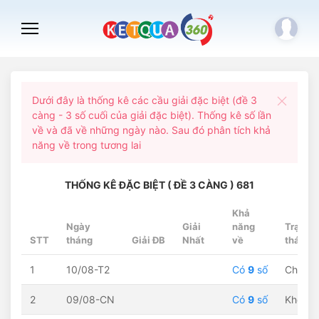
Dưới đây là thống kê các cầu giải đặc biệt (đề 3
càng - 3 số cuối của giải đặc biệt). Thống kê số lần
về và đã về những ngày nào. Sau đó phân tích khả
năng về trong tương lai
THỐNG KÊ ĐẶC BIỆT ( ĐỀ 3 CÀNG ) 681
Khả
Ngày
Giải
năng
Trạng
STT
tháng
Giải ĐB
Nhất
về
thái
1
10/08-T2
Có
9
số
Chờ...
2
09/08-CN
Có
9
số
Không 