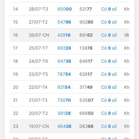
14
28/07-T3
650
00
521
77
Có
9
số
Không 
15
27/07-T2
547
96
902
90
Có
9
số
Không 
16
26/07-CN
429
16
891
62
Có
9
số
Về
16
17
25/07-T7
892
28
139
78
Có
9
số
Không 
18
24/07-T6
947
38
646
17
Có
9
số
Không 
19
23/07-T5
787
54
629
17
Có
9
số
Không 
20
22/07-T4
921
54
317
49
Có
9
số
Không 
21
21/07-T3
730
70
535
07
Có
9
số
Không 
22
20/07-T2
391
28
668
50
Có
9
số
Không 
23
19/07-CN
464
38
083
68
Có
9
số
Không 