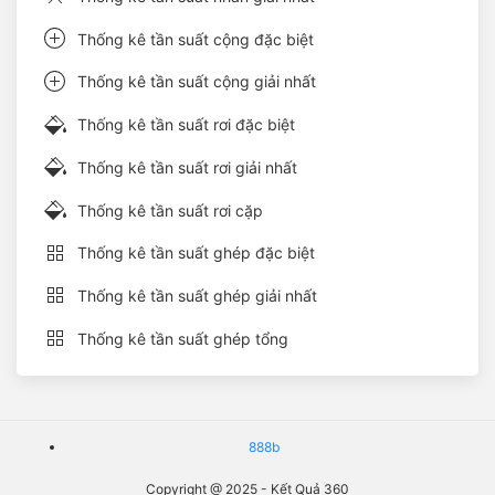
Thống kê tần suất cộng đặc biệt
Thống kê tần suất cộng giải nhất
Thống kê tần suất rơi đặc biệt
Thống kê tần suất rơi giải nhất
Thống kê tần suất rơi cặp
Thống kê tần suất ghép đặc biệt
Thống kê tần suất ghép giải nhất
Thống kê tần suất ghép tổng
888b
Copyright @ 2025 - Kết Quả 360