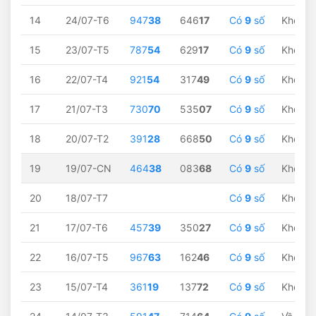
14
24/07-T6
947
38
646
17
Có
9
số
Không 
15
23/07-T5
787
54
629
17
Có
9
số
Không 
16
22/07-T4
921
54
317
49
Có
9
số
Không 
17
21/07-T3
730
70
535
07
Có
9
số
Không 
18
20/07-T2
391
28
668
50
Có
9
số
Không 
19
19/07-CN
464
38
083
68
Có
9
số
Không 
20
18/07-T7
Có
9
số
Không 
21
17/07-T6
457
39
350
27
Có
9
số
Không 
22
16/07-T5
967
63
162
46
Có
9
số
Không 
23
15/07-T4
361
19
137
72
Có
9
số
Không 