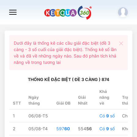
Dưới đây là thống kê các cầu giải đặc biệt (đề 3
càng - 3 số cuối của giải đặc biệt). Thống kê số lần
về và đã về những ngày nào. Sau đó phân tích khả
năng về trong tương lai
THỐNG KÊ ĐẶC BIỆT ( ĐỀ 3 CÀNG ) 874
Khả
Ngày
Giải
năng
Trạng
STT
tháng
Giải ĐB
Nhất
về
thái
1
06/08-T5
Có
9
số
Chờ...
2
05/08-T4
597
60
554
56
Có
9
số
Không 