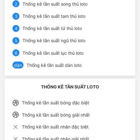
2
Thống kê tần suất song thủ loto
3
Thống kê tần suất tam thủ loto
4
Thống kê tần suất tứ thủ loto
5
Thống kê tần suất ngũ thủ loto
6
Thống kê tần suất lục thủ loto
dàn
Thống kê tần suất dàn loto
THỐNG KÊ TẦN SUẤT LOTO
Thống kê tần suất bóng đặc biệt
Thống kê tần suất bóng giải nhất
Thống kê tần suất nhân đặc biệt
Thống kê tần suất nhân giải nhất