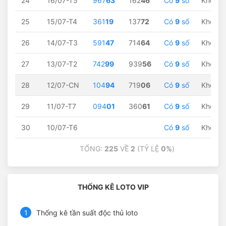
24
16/07-T5
967
63
162
46
Có
9
số
Không 
25
15/07-T4
361
19
137
72
Có
9
số
Không 
26
14/07-T3
591
47
714
64
Có
9
số
Không 
27
13/07-T2
742
99
939
56
Có
9
số
Không 
28
12/07-CN
104
94
719
06
Có
9
số
Không 
29
11/07-T7
094
01
360
61
Có
9
số
Không 
30
10/07-T6
Có
9
số
Không 
TỔNG:
225
VỀ
2
(TỶ LỆ
0%
)
THỐNG KÊ LOTO VIP
1
Thống kê tần suất độc thủ loto