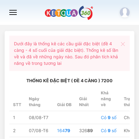
Dưới đây là thống kê các cầu giải đặc biệt (đề 4
càng - 4 số cuối của giải đặc biệt). Thống kê số lần
về và đã về những ngày nào. Sau đó phân tích khả
năng về trong tương lai
THỐNG KÊ ĐẶC BIỆT ( ĐỀ 4 CÀNG ) 7200
Khả
Ngày
Giải
năng
Trạng
STT
tháng
Giải ĐB
Nhất
về
thái
1
08/08-T7
Có
9
số
Chờ...
2
07/08-T6
164
79
326
89
Có
9
số
Không 