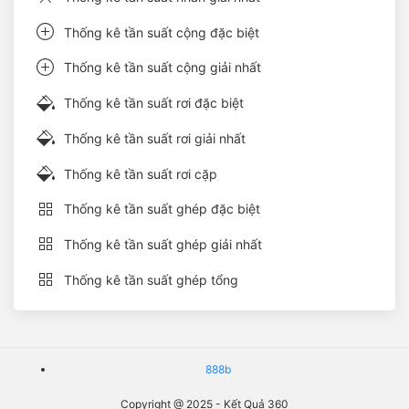
Thống kê tần suất cộng đặc biệt
Thống kê tần suất cộng giải nhất
Thống kê tần suất rơi đặc biệt
Thống kê tần suất rơi giải nhất
Thống kê tần suất rơi cặp
Thống kê tần suất ghép đặc biệt
Thống kê tần suất ghép giải nhất
Thống kê tần suất ghép tổng
888b
Copyright @ 2025 - Kết Quả 360