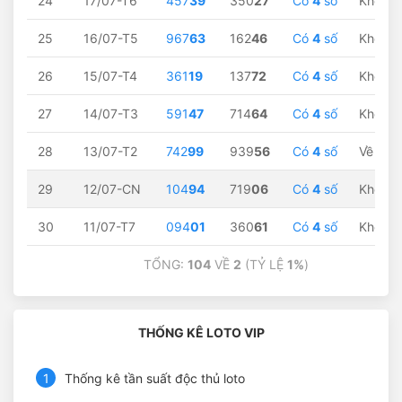
24
17/07-T6
457
39
350
27
Có
4
số
Không 
25
16/07-T5
967
63
162
46
Có
4
số
Không 
26
15/07-T4
361
19
137
72
Có
4
số
Không 
27
14/07-T3
591
47
714
64
Có
4
số
Không 
28
13/07-T2
742
99
939
56
Có
4
số
Về
99
29
12/07-CN
104
94
719
06
Có
4
số
Không 
30
11/07-T7
094
01
360
61
Có
4
số
Không 
TỔNG:
104
VỀ
2
(TỶ LỆ
1%
)
THỐNG KÊ LOTO VIP
1
Thống kê tần suất độc thủ loto