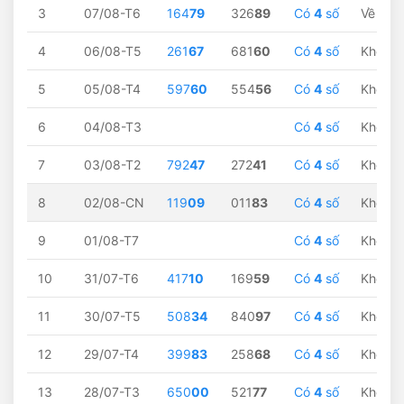
3
07/08-T6
164
79
326
89
Có
4
số
Về
79
4
06/08-T5
261
67
681
60
Có
4
số
Không 
5
05/08-T4
597
60
554
56
Có
4
số
Không 
6
04/08-T3
Có
4
số
Không 
7
03/08-T2
792
47
272
41
Có
4
số
Không 
8
02/08-CN
119
09
011
83
Có
4
số
Không 
9
01/08-T7
Có
4
số
Không 
10
31/07-T6
417
10
169
59
Có
4
số
Không 
11
30/07-T5
508
34
840
97
Có
4
số
Không 
12
29/07-T4
399
83
258
68
Có
4
số
Không 
13
28/07-T3
650
00
521
77
Có
4
số
Không 