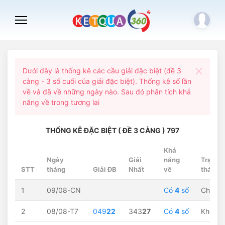
Dưới đây là thống kê các cầu giải đặc biệt (đề 3
càng - 3 số cuối của giải đặc biệt). Thống kê số lần
về và đã về những ngày nào. Sau đó phân tích khả
năng về trong tương lai
THỐNG KÊ ĐẶC BIỆT ( ĐỀ 3 CÀNG ) 797
Khả
Ngày
Giải
năng
Trạng
STT
tháng
Giải ĐB
Nhất
về
thái
1
09/08-CN
Có
4
số
Chờ...
2
08/08-T7
049
22
343
27
Có
4
số
Không 