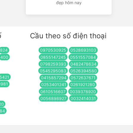
đẹp hôm nay
ố
Cầu theo số điện thoại
824
0970530925
0528693103
400
0855147245
0551557084
0798259393
0482478634
0545295083
0526394580
5421
0415857294
0572637671
9981
0253401241
0261921280
0610516607
0039378920
0056898927
0032414031
20
84