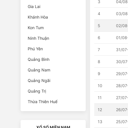
3
04/08
Gia Lai
4
03/08
Khánh Hòa
5
02/08
Kon Tum
6
01/08
Ninh Thuận
Phú Yên
7
31/07
Quảng Bình
8
30/07
Quảng Nam
9
29/07
Quảng Ngãi
10
28/07
Quảng Trị
11
27/07
Thừa Thiên Huế
12
26/07
13
25/07
XỔ SỐ MIỀN NAM