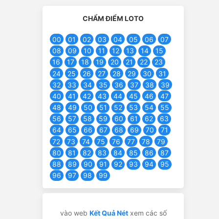
CHẨM ĐIỂM LOTO
00
01
02
03
04
05
06
07
08
09
10
11
12
13
14
15
16
17
18
19
20
21
22
23
24
25
26
27
28
29
30
31
32
33
34
35
36
37
38
39
40
41
42
43
44
45
46
47
48
49
50
51
52
53
54
55
56
57
58
59
60
61
62
63
64
65
66
67
68
69
70
71
72
73
74
75
76
77
78
79
80
81
82
83
84
85
86
87
88
89
90
91
92
93
94
95
96
97
98
99
vào web
Kết Quả Nét
xem các số