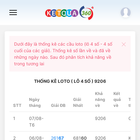
Dưới đây là thống kê các cầu loto (lô 4 số - 4 số
cuối của các giải). Thống kê số lần về và đã về
những ngày nào. Sau đó phân tích khả năng về
trong tương lai
THỐNG KÊ LOTO ( LÔ 4 SỐ ) 9206
Khả
Kết
Ngày
Giải
năng
quả
Trạng
STT
tháng
Giải ĐB
Nhất
về
về
thái
1
07/08-
9206
Chờ..
T6
2
06/08-
261
67
681
60
9206
Khôn