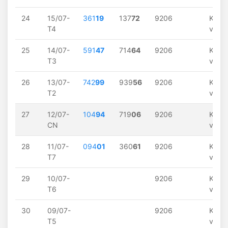
24
15/07-
361
19
137
72
9206
Khôn
T4
về
25
14/07-
591
47
714
64
9206
Khôn
T3
về
26
13/07-
742
99
939
56
9206
Khôn
T2
về
27
12/07-
104
94
719
06
9206
Khôn
CN
về
28
11/07-
094
01
360
61
9206
Khôn
T7
về
29
10/07-
9206
Khôn
T6
về
30
09/07-
9206
Khôn
T5
về