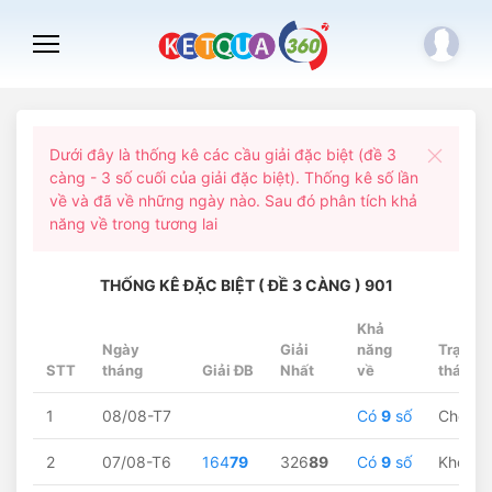
Dưới đây là thống kê các cầu giải đặc biệt (đề 3
càng - 3 số cuối của giải đặc biệt). Thống kê số lần
về và đã về những ngày nào. Sau đó phân tích khả
năng về trong tương lai
THỐNG KÊ ĐẶC BIỆT ( ĐỀ 3 CÀNG ) 901
Khả
Ngày
Giải
năng
Trạng
STT
tháng
Giải ĐB
Nhất
về
thái
1
08/08-T7
Có
9
số
Chờ...
2
07/08-T6
164
79
326
89
Có
9
số
Không 