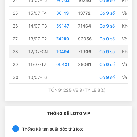
24
16/07-T5
967
63
162
46
Có
9
số
Không 
25
15/07-T4
361
19
137
72
Có
9
số
Về
19
26
14/07-T3
591
47
714
64
Có
9
số
Không 
27
13/07-T2
742
99
939
56
Có
9
số
Về
99
28
12/07-CN
104
94
719
06
Có
9
số
Không 
29
11/07-T7
094
01
360
61
Có
9
số
Về
01
30
10/07-T6
Có
9
số
Về
01
TỔNG:
225
VỀ
8
(TỶ LỆ
3%
)
THỐNG KÊ LOTO VIP
1
Thống kê tần suất độc thủ loto