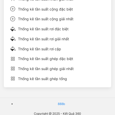
Thống kê tần suất cộng đặc biệt
Thống kê tần suất cộng giải nhất
Thống kê tần suất rơi đặc biệt
Thống kê tần suất rơi giải nhất
Thống kê tần suất rơi cặp
Thống kê tần suất ghép đặc biệt
Thống kê tần suất ghép giải nhất
Thống kê tần suất ghép tổng
888b
Copyright @ 2025 - Kết Quả 360