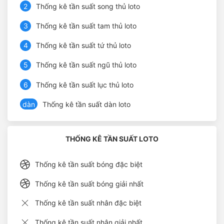
2
Thống kê tần suất song thủ loto
3
Thống kê tần suất tam thủ loto
4
Thống kê tần suất tứ thủ loto
5
Thống kê tần suất ngũ thủ loto
6
Thống kê tần suất lục thủ loto
dàn
Thống kê tần suất dàn loto
THỐNG KÊ TẦN SUẤT LOTO
Thống kê tần suất bóng đặc biệt
Thống kê tần suất bóng giải nhất
Thống kê tần suất nhân đặc biệt
Thống kê tần suất nhân giải nhất