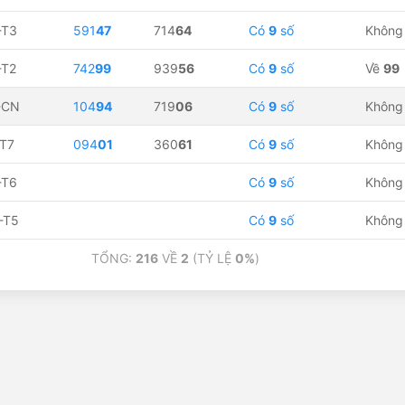
-T3
591
47
714
64
Có
9
số
Không
-T2
742
99
939
56
Có
9
số
Về
99
-CN
104
94
719
06
Có
9
số
Không
-T7
094
01
360
61
Có
9
số
Không
-T6
Có
9
số
Không
-T5
Có
9
số
Không
TỔNG:
216
VỀ
2
(TỶ LỆ
0%
)