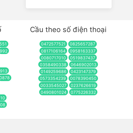
ố
Cầu theo số điện thoại
551
0472577521
0825657287
992
0817106164
0958163337
0080717010
0519837437
0358490338
0646902013
913
0149259686
0423147379
0878
0573354239
0078390450
0033545027
0237626619
0490801024
0775226332
10
08