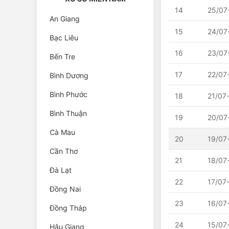
14
25/07
An Giang
15
24/07
Bạc Liêu
16
23/07
Bến Tre
17
22/07
Bình Dương
Bình Phước
18
21/07
Bình Thuận
19
20/07
Cà Mau
20
19/07
Cần Thơ
21
18/07
Đà Lạt
22
17/07
Đồng Nai
23
16/07
Đồng Tháp
24
15/07
Hậu Giang