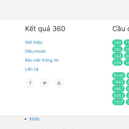
Kết quả 360
Cầu 
Giới thiệu
246
7
285
1
Điều khoản
344
6
Bảo mật thông tin
259
3
Liên hệ
8245
1983
1667
9262
7707
888b