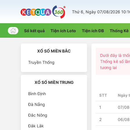
Thứ 6, Ngày 07/08/2026 10:1
Sổ kết quả
Tiện ích Loto
Tiện ích ĐB
Thống Kê
XỔ SỐ MIỀN BẮC
Dưới đây là thố
Thống kê số lầ
Truyền Thống
tương lai
XỔ SỐ MIỀN TRUNG
Bình Định
STT
Ngày 
Đà Nẵng
1
07/08
Đắc Nông
2
06/08
Đắk Lắk