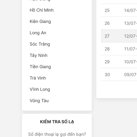
Hồ Chí Minh
25
14/07
Kiên Giang
26
13/07
Long An
27
12/07
Sóc Trăng
28
11/07
Tây Ninh
29
10/07
Tiền Giang
30
09/07
Trà Vinh
Vĩnh Long
Vũng Tàu
KIỂM TRA SỐ LẠ
Số điện thoại lạ gọi đến bạn?