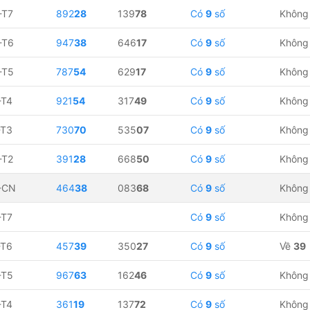
-T7
892
28
139
78
Có
9
số
Không
-T6
947
38
646
17
Có
9
số
Không
-T5
787
54
629
17
Có
9
số
Không
-T4
921
54
317
49
Có
9
số
Không
-T3
730
70
535
07
Có
9
số
Không
-T2
391
28
668
50
Có
9
số
Không
-CN
464
38
083
68
Có
9
số
Không
-T7
Có
9
số
Không
-T6
457
39
350
27
Có
9
số
Về
39
-T5
967
63
162
46
Có
9
số
Không
-T4
361
19
137
72
Có
9
số
Không