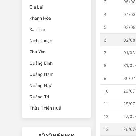
3
05/08
Gia Lai
4
04/08
Khánh Hòa
5
03/08
Kon Tum
6
02/08
Ninh Thuận
Phú Yên
7
01/08
Quảng Bình
8
31/07
Quảng Nam
9
30/07
Quảng Ngãi
10
29/07
Quảng Trị
11
28/07
Thừa Thiên Huế
12
27/07
13
26/07
XỔ SỐ MIỀN NAM