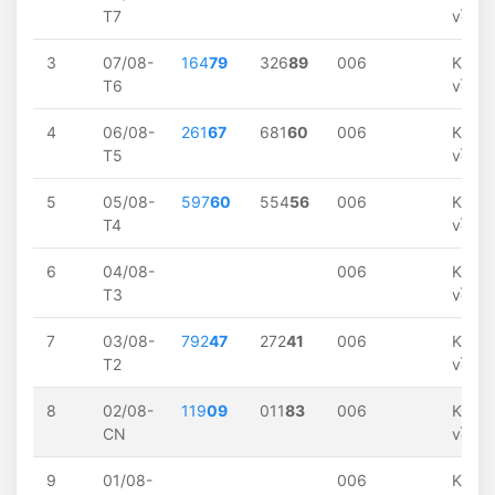
T7
về
3
07/08-
164
79
326
89
006
Khôn
T6
về
4
06/08-
261
67
681
60
006
Khôn
T5
về
5
05/08-
597
60
554
56
006
Khôn
T4
về
6
04/08-
006
Khôn
T3
về
7
03/08-
792
47
272
41
006
Khôn
T2
về
8
02/08-
119
09
011
83
006
Khôn
CN
về
9
01/08-
006
Khôn