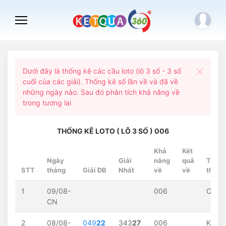
Dưới đây là thống kê các cầu loto (lô 3 số - 3 số
cuối của các giải). Thống kê số lần về và đã về
những ngày nào. Sau đó phân tích khả năng về
trong tương lai
THỐNG KÊ LOTO ( LÔ 3 SỐ ) 006
Khả
Kết
Ngày
Giải
năng
quả
Trạng
STT
tháng
Giải ĐB
Nhất
về
về
thái
1
09/08-
006
Chờ...
CN
2
08/08-
049
22
343
27
006
Khôn