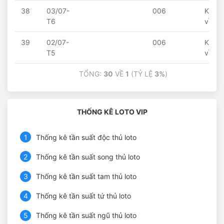
38
03/07-
006
Khôn
T6
về
39
02/07-
006
Khôn
T5
về
TỔNG:
30
VỀ
1
(TỶ LỆ
3%
)
THỐNG KÊ LOTO VIP
1
Thống kê tần suất độc thủ loto
2
Thống kê tần suất song thủ loto
3
Thống kê tần suất tam thủ loto
4
Thống kê tần suất tứ thủ loto
5
Thống kê tần suất ngũ thủ loto