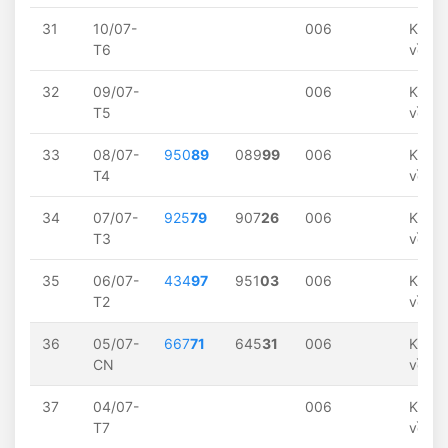
31
10/07-
006
Khôn
T6
về
32
09/07-
006
Khôn
T5
về
33
08/07-
950
89
089
99
006
Khôn
T4
về
34
07/07-
925
79
907
26
006
Khôn
T3
về
35
06/07-
434
97
951
03
006
Khôn
T2
về
36
05/07-
667
71
645
31
006
Khôn
CN
về
37
04/07-
006
Khôn
T7
về