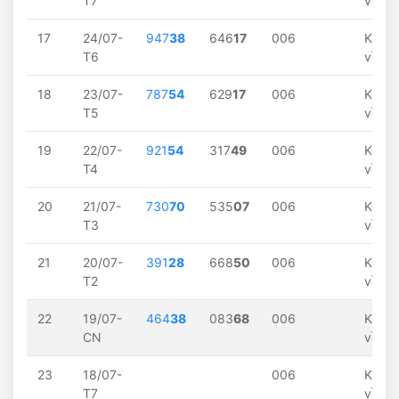
T7
về
17
24/07-
947
38
646
17
006
Khôn
T6
về
18
23/07-
787
54
629
17
006
Khôn
T5
về
19
22/07-
921
54
317
49
006
Khôn
T4
về
20
21/07-
730
70
535
07
006
Khôn
T3
về
21
20/07-
391
28
668
50
006
Khôn
T2
về
22
19/07-
464
38
083
68
006
Khôn
CN
về
23
18/07-
006
Khôn
T7
về