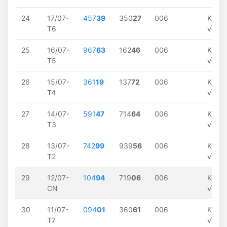
24
17/07-
457
39
350
27
006
Khôn
T6
về
25
16/07-
967
63
162
46
006
Khôn
T5
về
26
15/07-
361
19
137
72
006
Khôn
T4
về
27
14/07-
591
47
714
64
006
Khôn
T3
về
28
13/07-
742
99
939
56
006
Khôn
T2
về
29
12/07-
104
94
719
06
006
Khôn
CN
về
30
11/07-
094
01
360
61
006
Khôn
T7
về