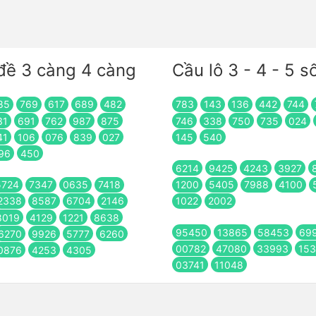
đề 3 càng 4 càng
Cầu lô 3 - 4 - 5 s
85
769
617
689
482
783
143
136
442
744
31
691
762
987
875
746
338
750
735
024
41
106
076
839
027
145
540
96
450
6214
9425
4243
3927
5724
7347
0635
7418
1200
5405
7988
4100
2338
8587
6704
2146
1022
2002
8019
4129
1221
8638
95450
13865
58453
69
6270
9926
5777
6260
00782
47080
33993
15
0876
4253
4305
03741
11048