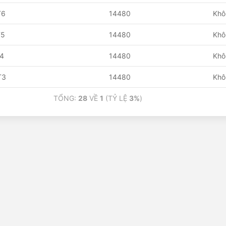
T6
14480
Khô
T5
14480
Khô
T4
14480
Khô
T3
14480
Khô
TỔNG:
28
VỀ
1
(TỶ LỆ
3%
)