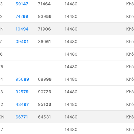
T3
591
47
714
64
14480
Khô
T2
742
99
939
56
14480
Khô
CN
104
94
719
06
14480
Khô
7
094
01
360
61
14480
Khô
T6
14480
Khô
T5
14480
Khô
T4
950
89
089
99
14480
Khô
T3
925
79
907
26
14480
Khô
T2
434
97
951
03
14480
Khô
CN
667
71
645
31
14480
Khô
T7
14480
Khô