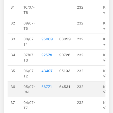
31
10/07-
232
Khôn
T6
về
32
09/07-
232
Khôn
T5
về
33
08/07-
950
89
089
99
232
Khôn
T4
về
34
07/07-
925
79
907
26
232
Khôn
T3
về
35
06/07-
434
97
951
03
232
Khôn
T2
về
36
05/07-
667
71
645
31
232
Khôn
CN
về
37
04/07-
232
Khôn
T7
về