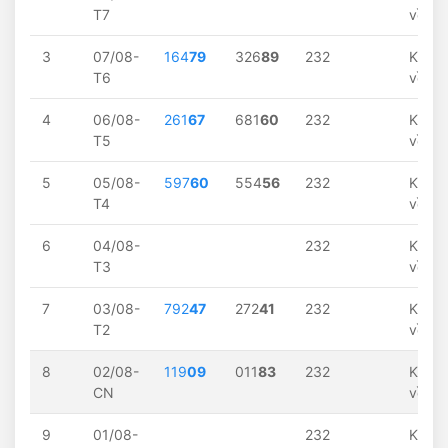
T7
về
3
07/08-
164
79
326
89
232
Khôn
T6
về
4
06/08-
261
67
681
60
232
Khôn
T5
về
5
05/08-
597
60
554
56
232
Khôn
T4
về
6
04/08-
232
Khôn
T3
về
7
03/08-
792
47
272
41
232
Khôn
T2
về
8
02/08-
119
09
011
83
232
Khôn
CN
về
9
01/08-
232
Khôn