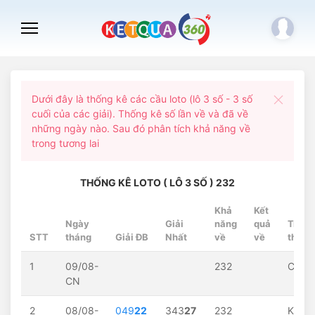
Dưới đây là thống kê các cầu loto (lô 3 số - 3 số
cuối của các giải). Thống kê số lần về và đã về
những ngày nào. Sau đó phân tích khả năng về
trong tương lai
THỐNG KÊ LOTO ( LÔ 3 SỐ ) 232
Khả
Kết
Ngày
Giải
năng
quả
Trạng
STT
tháng
Giải ĐB
Nhất
về
về
thái
1
09/08-
232
Chờ...
CN
2
08/08-
049
22
343
27
232
Khôn