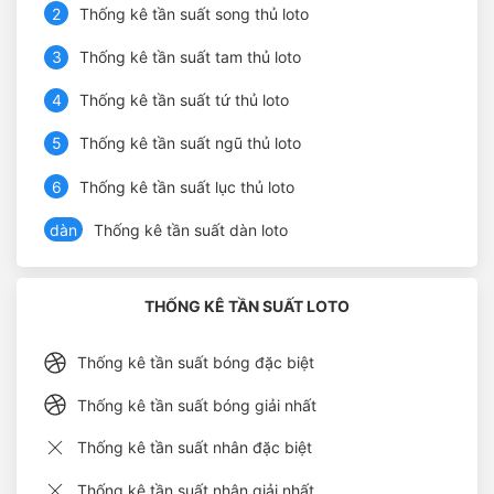
2
Thống kê tần suất song thủ loto
3
Thống kê tần suất tam thủ loto
4
Thống kê tần suất tứ thủ loto
5
Thống kê tần suất ngũ thủ loto
6
Thống kê tần suất lục thủ loto
dàn
Thống kê tần suất dàn loto
THỐNG KÊ TẦN SUẤT LOTO
Thống kê tần suất bóng đặc biệt
Thống kê tần suất bóng giải nhất
Thống kê tần suất nhân đặc biệt
Thống kê tần suất nhân giải nhất