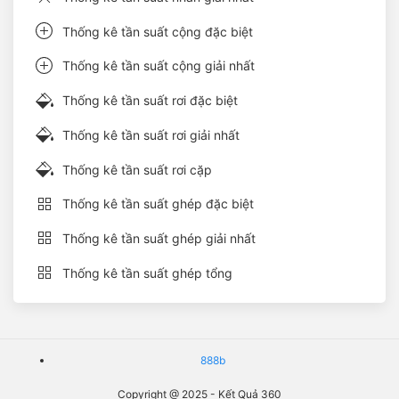
Thống kê tần suất cộng đặc biệt
Thống kê tần suất cộng giải nhất
Thống kê tần suất rơi đặc biệt
Thống kê tần suất rơi giải nhất
Thống kê tần suất rơi cặp
Thống kê tần suất ghép đặc biệt
Thống kê tần suất ghép giải nhất
Thống kê tần suất ghép tổng
888b
Copyright @ 2025 - Kết Quả 360