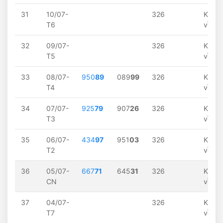
31
10/07-
326
Khôn
T6
về
32
09/07-
326
Khôn
T5
về
33
08/07-
950
89
089
99
326
Khôn
T4
về
34
07/07-
925
79
907
26
326
Khôn
T3
về
35
06/07-
434
97
951
03
326
Khôn
T2
về
36
05/07-
667
71
645
31
326
Khôn
CN
về
37
04/07-
326
Khôn
T7
về