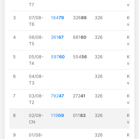
T7
về
3
07/08-
164
79
326
89
326
Khôn
T6
về
4
06/08-
261
67
681
60
326
Khôn
T5
về
5
05/08-
597
60
554
56
326
Khôn
T4
về
6
04/08-
326
Khôn
T3
về
7
03/08-
792
47
272
41
326
Khôn
T2
về
8
02/08-
119
09
011
83
326
Khôn
CN
về
9
01/08-
326
Khôn