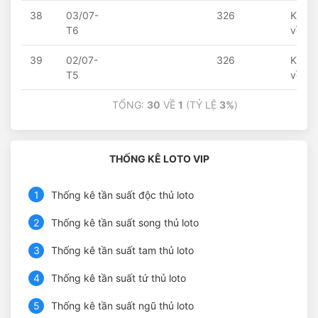
38
03/07-
326
Khôn
T6
về
39
02/07-
326
Khôn
T5
về
TỔNG:
30
VỀ
1
(TỶ LỆ
3%
)
THỐNG KÊ LOTO VIP
1
Thống kê tần suất độc thủ loto
2
Thống kê tần suất song thủ loto
3
Thống kê tần suất tam thủ loto
4
Thống kê tần suất tứ thủ loto
5
Thống kê tần suất ngũ thủ loto