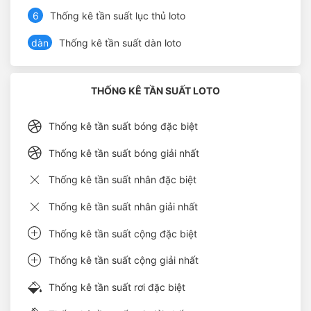
6
Thống kê tần suất lục thủ loto
dàn
Thống kê tần suất dàn loto
THỐNG KÊ TẦN SUẤT LOTO
Thống kê tần suất bóng đặc biệt
Thống kê tần suất bóng giải nhất
Thống kê tần suất nhân đặc biệt
Thống kê tần suất nhân giải nhất
Thống kê tần suất cộng đặc biệt
Thống kê tần suất cộng giải nhất
Thống kê tần suất rơi đặc biệt