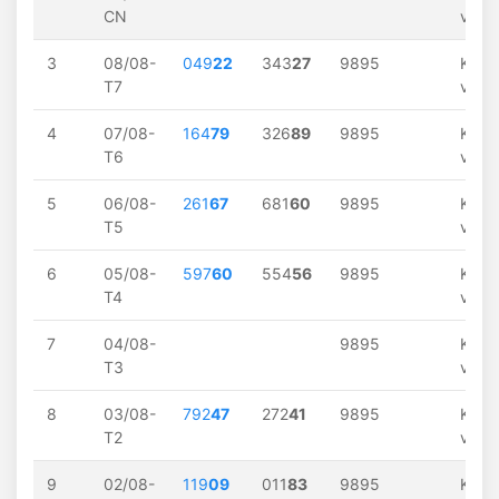
CN
về
3
08/08-
049
22
343
27
9895
Khôn
T7
về
4
07/08-
164
79
326
89
9895
Khôn
T6
về
5
06/08-
261
67
681
60
9895
Khôn
T5
về
6
05/08-
597
60
554
56
9895
Khôn
T4
về
7
04/08-
9895
Khôn
T3
về
8
03/08-
792
47
272
41
9895
Khôn
T2
về
9
02/08-
119
09
011
83
9895
Khôn