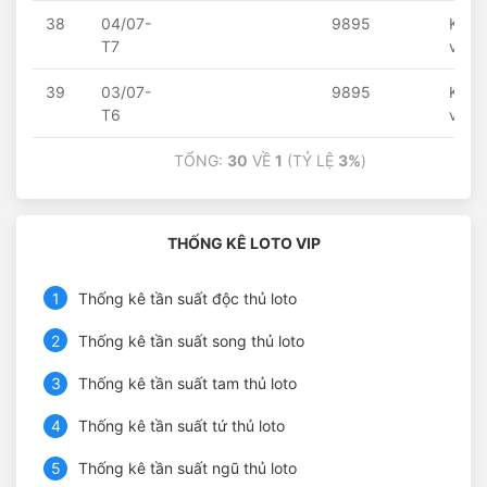
38
04/07-
9895
Khôn
T7
về
39
03/07-
9895
Khôn
T6
về
TỔNG:
30
VỀ
1
(TỶ LỆ
3%
)
THỐNG KÊ LOTO VIP
1
Thống kê tần suất độc thủ loto
2
Thống kê tần suất song thủ loto
3
Thống kê tần suất tam thủ loto
4
Thống kê tần suất tứ thủ loto
5
Thống kê tần suất ngũ thủ loto