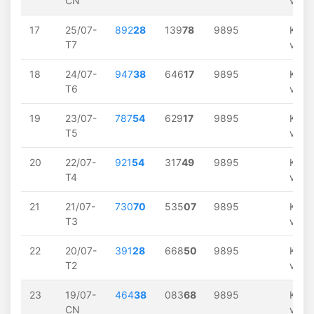
CN
về
17
25/07-
892
28
139
78
9895
Khôn
T7
về
18
24/07-
947
38
646
17
9895
Khôn
T6
về
19
23/07-
787
54
629
17
9895
Khôn
T5
về
20
22/07-
921
54
317
49
9895
Khôn
T4
về
21
21/07-
730
70
535
07
9895
Khôn
T3
về
22
20/07-
391
28
668
50
9895
Khôn
T2
về
23
19/07-
464
38
083
68
9895
Khôn
CN
về