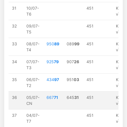
31
10/07-
451
Khôn
T6
về
32
09/07-
451
Khôn
T5
về
33
08/07-
950
89
089
99
451
Khôn
T4
về
34
07/07-
925
79
907
26
451
Khôn
T3
về
35
06/07-
434
97
951
03
451
Khôn
T2
về
36
05/07-
667
71
645
31
451
Khôn
CN
về
37
04/07-
451
Khôn
T7
về