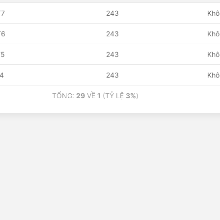
T7
243
Khô
T6
243
Khô
T5
243
Khô
T4
243
Khô
TỔNG:
29
VỀ
1
(TỶ LỆ
3%
)