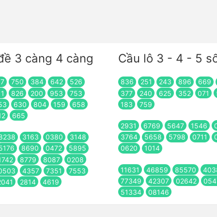
đề 3 càng 4 càng
Cầu lô 3 - 4 - 5 s
87
750
384
642
526
836
251
243
896
669
11
826
200
953
753
377
240
625
352
071
53
630
804
159
658
183
759
12
665
2931
6769
5647
1546
8238
3163
0380
3148
3764
5658
5798
0711
5176
8690
0472
5895
0620
1014
1742
8779
8087
0208
11631
46859
85570
403
0503
4357
7351
7553
77349
42307
02642
054
2041
2814
4619
51334
08146