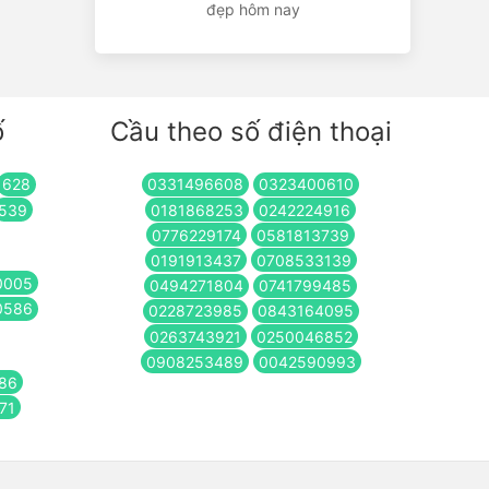
đẹp hôm nay
ố
Cầu theo số điện thoại
628
0331496608
0323400610
539
0181868253
0242224916
0776229174
0581813739
0191913437
0708533139
0005
0494271804
0741799485
0586
0228723985
0843164095
0263743921
0250046852
0908253489
0042590993
86
71