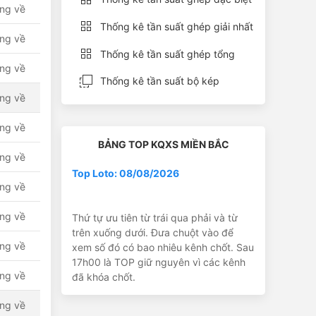
ng về
Thống kê tần suất ghép giải nhất
ng về
Thống kê tần suất ghép tổng
ng về
Thống kê tần suất bộ kép
ng về
ng về
BẢNG TOP KQXS MIỀN BẮC
ng về
Top Loto: 08/08/2026
ng về
ng về
Thứ tự ưu tiên từ trái qua phải và từ
trên xuống dưới. Đưa chuột vào để
ng về
xem số đó có bao nhiêu kênh chốt. Sau
17h00 là TOP giữ nguyên vì các kênh
ng về
đã khóa chốt.
ng về