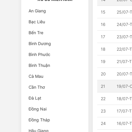
An Giang
15
25/07-
Bạc Liêu
16
24/07-
Bến Tre
17
23/07-
Bình Dương
18
22/07-
Bình Phước
19
21/07-
Bình Thuận
20
20/07-
Cà Mau
21
19/07-
Cần Thơ
Đà Lạt
22
18/07-
Đồng Nai
23
17/07-
Đồng Tháp
24
16/07-
Hậu Giang