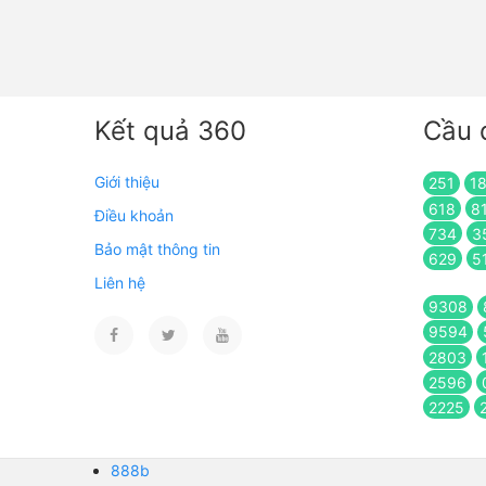
Kết quả 360
Cầu 
Giới thiệu
251
1
618
8
Điều khoản
734
3
Bảo mật thông tin
629
5
Liên hệ
9308
9594
2803
2596
2225
888b