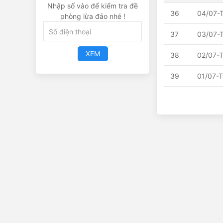
Nhập số vào để kiểm tra đề
36
04/07-
phòng lừa đảo nhé !
37
03/07-
XEM
38
02/07-
39
01/07-