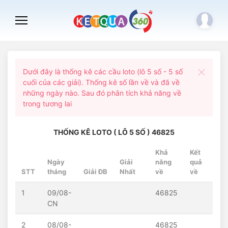
Dưới đây là thống kê các cầu loto (lô 5 số - 5 số
cuối của các giải). Thống kê số lần về và đã về
những ngày nào. Sau đó phân tích khả năng về
trong tương lai
THỐNG KÊ LOTO ( LÔ 5 SỐ ) 46825
Khả
Kết
Ngày
Giải
năng
quả
Trạ
STT
tháng
Giải ĐB
Nhất
về
về
thái
1
09/08-
46825
Chờ.
CN
2
08/08-
46825
Khô