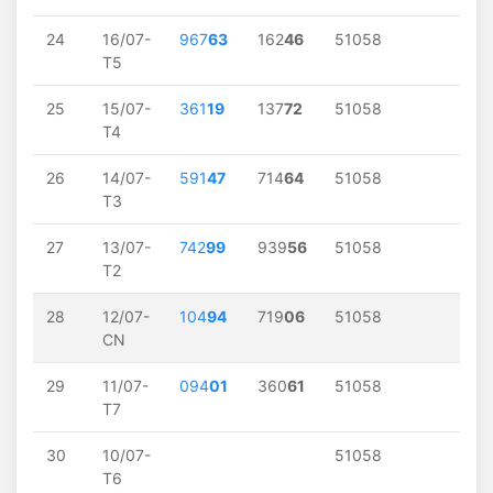
24
16/07-
967
63
162
46
51058
Khô
T5
về
25
15/07-
361
19
137
72
51058
Khô
T4
về
26
14/07-
591
47
714
64
51058
Khô
T3
về
27
13/07-
742
99
939
56
51058
Khô
T2
về
28
12/07-
104
94
719
06
51058
Khô
CN
về
29
11/07-
094
01
360
61
51058
Khô
T7
về
30
10/07-
51058
Khô
T6
về