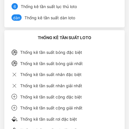
6
Thống kê tần suất lục thủ loto
dàn
Thống kê tần suất dàn loto
THỐNG KÊ TẦN SUẤT LOTO
Thống kê tần suất bóng đặc biệt
Thống kê tần suất bóng giải nhất
Thống kê tần suất nhân đặc biệt
Thống kê tần suất nhân giải nhất
Thống kê tần suất cộng đặc biệt
Thống kê tần suất cộng giải nhất
Thống kê tần suất rơi đặc biệt