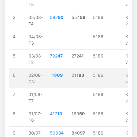
T5
về
3
05/08-
597
60
554
56
5186
Khôn
T4
về
4
04/08-
5186
Khôn
T3
về
5
03/08-
792
47
272
41
5186
Khôn
T2
về
6
02/08-
119
09
011
83
5186
Khôn
CN
về
7
01/08-
5186
Khôn
T7
về
8
31/07-
417
10
169
59
5186
Khôn
T6
về
9
30/07-
508
34
840
97
5186
Khôn