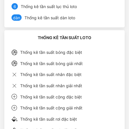
6
Thống kê tần suất lục thủ loto
dàn
Thống kê tần suất dàn loto
THỐNG KÊ TẦN SUẤT LOTO
Thống kê tần suất bóng đặc biệt
Thống kê tần suất bóng giải nhất
Thống kê tần suất nhân đặc biệt
Thống kê tần suất nhân giải nhất
Thống kê tần suất cộng đặc biệt
Thống kê tần suất cộng giải nhất
Thống kê tần suất rơi đặc biệt