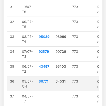
31
10/07-
773
Khôn
T6
về
32
09/07-
773
Khôn
T5
về
33
08/07-
950
89
089
99
773
Khôn
T4
về
34
07/07-
925
79
907
26
773
Khôn
T3
về
35
06/07-
434
97
951
03
773
Khôn
T2
về
36
05/07-
667
71
645
31
773
Khôn
CN
về
37
04/07-
773
Khôn
T7
về