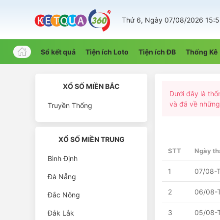
Thứ 6, Ngày 07/08/2026 15:
Sổ kết quả
Tiện ích Loto
Tiện ích ĐB
Thống Kê
XỔ SỐ MIỀN BẮC
Dưới đây là thốn
và đã về những 
Truyền Thống
XỔ SỐ MIỀN TRUNG
STT
Ngày th
Bình Định
1
07/08-
Đà Nẵng
2
06/08-
Đắc Nông
3
05/08-
Đắk Lắk