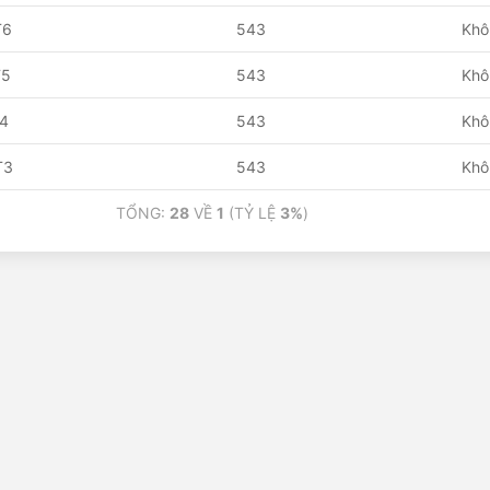
T6
543
Khô
T5
543
Khô
T4
543
Khô
T3
543
Khô
TỔNG:
28
VỀ
1
(TỶ LỆ
3%
)