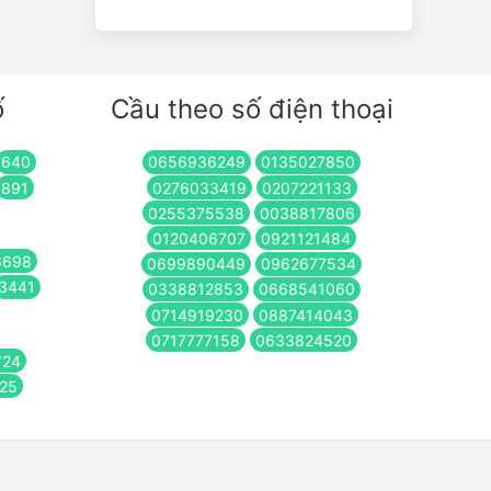
ố
Cầu theo số điện thoại
640
0656936249
0135027850
891
0276033419
0207221133
0255375538
0038817806
0120406707
0921121484
6698
0699890449
0962677534
3441
0338812853
0668541060
0714919230
0887414043
0717777158
0633824520
724
25