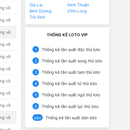
Gia Lai
Ninh Thuận
ng về
Bình Dương
Vĩnh Long
Trà Vinh
ng về
ng về
THỐNG KÊ LOTO VIP
ng về
1
Thống kê tần suất độc thủ loto
ng về
2
Thống kê tần suất song thủ loto
ng về
3
Thống kê tần suất tam thủ loto
ng về
4
Thống kê tần suất tứ thủ loto
ng về
5
Thống kê tần suất ngũ thủ loto
ng về
6
Thống kê tần suất lục thủ loto
ng về
dàn
Thống kê tần suất dàn loto
ng về