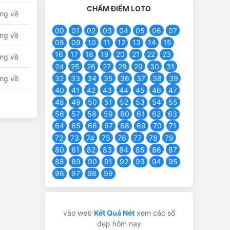
CHẨM ĐIỂM LOTO
ng về
00
01
02
03
04
05
06
07
ng về
08
09
10
11
12
13
14
15
16
17
18
19
20
21
22
23
ng về
24
25
26
27
28
29
30
31
32
33
34
35
36
37
38
39
ng về
40
41
42
43
44
45
46
47
48
49
50
51
52
53
54
55
56
57
58
59
60
61
62
63
64
65
66
67
68
69
70
71
72
73
74
75
76
77
78
79
80
81
82
83
84
85
86
87
88
89
90
91
92
93
94
95
96
97
98
99
vào web
Kết Quả Nét
xem các số
đẹp hôm nay