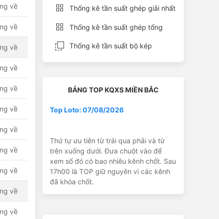
ng về
Thống kê tần suất ghép giải nhất
ng về
Thống kê tần suất ghép tổng
Thống kê tần suất bộ kép
ng về
ng về
ng về
BẢNG TOP KQXS MIỀN BẮC
ng về
Top Loto: 07/08/2026
ng về
Thứ tự ưu tiên từ trái qua phải và từ
ng về
trên xuống dưới. Đưa chuột vào để
xem số đó có bao nhiêu kênh chốt. Sau
ng về
17h00 là TOP giữ nguyên vì các kênh
đã khóa chốt.
ng về
ng về